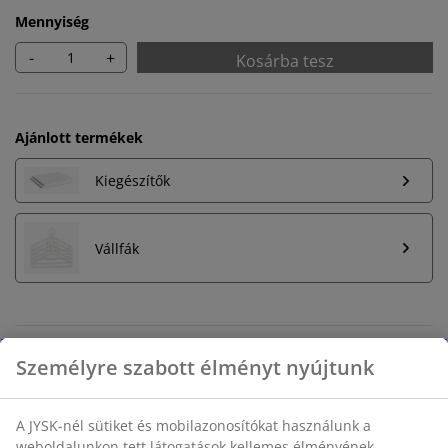
Mennyiség
-
+
Kosárba tesz
Ajánlott termékek
Kiegészítők
Vállfák
Korlátlan termékvisszavétel
Időkorlát nélkül - bármelyik JYSK áruházban
Árgarancia
30 napos árgarancia minden termékre