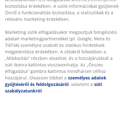
Rugalmas házhozszállítás
Gyors és egyszerű házhozszállítás, ahogy Ön szeretné
Dekor furnér. Tolóajtókkal. Belső elrendezés: 6 polc és
2 vállfatartó. SZ179 x MA201 x MÉ62 cm
SKU: 3670612
Összeszerelési útmutató
Részletes Adatok
Értékelések
(
105
)