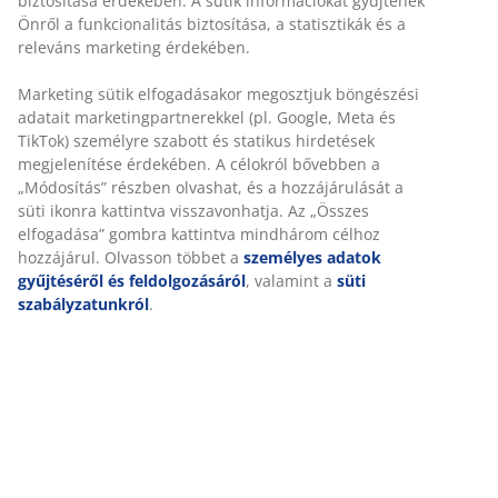
3-személyes sarokkanapé balra néző fekvőfotellel,
szövet huzattal. Habszivacs ülő -és hátrésszel. Tömörfa
lábakkal. Nem megfordítható. SZ228 x MA80 x
MÉ80/154 cm
SKU: 3690341
Összeszerelési útmutató
Részletes Adatok
Értékelések
(
132
)