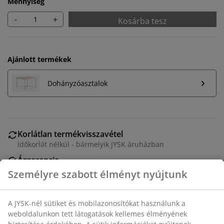
Mennyiség
-
+
Kosárba tesz
Ajánlott termékek
Dohányzóasztalok
Korlátlan termékvisszavétel
Időkorlát nélkül - bármelyik JYSK áruházban
Árgarancia
30 napos árgarancia minden termékre
Rugalmas házhozszállítás
Gyors és egyszerű házhozszállítás, ahogy Ön szeretné