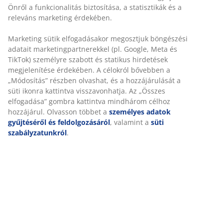
Szövet huzattal. Ülőpárna táskarugókkal és habszivacs
béléssel. Habszivacs hátpárnával. Középső modul
elemes kanapéhoz. SZ70 x MA64 x MÉ92 cm
SKU: 3650092
Összeszerelési útmutató
Részletes Adatok
Értékelések
(
29
)
Kiszállítás