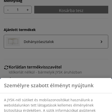
Mennyiség
-
+
Kosárba tesz
Ajánlott termékek
Dohányzóasztalok
Korlátlan termékvisszavétel
Időkorlát nélkül - bármelyik JYSK áruházban
Árgarancia
30 napos árgarancia minden termékre
Rugalmas házhozszállítás
Gyors és egyszerű házhozszállítás, ahogy Ön szeretné