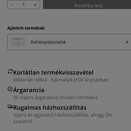
-
+
Kosárba tesz
Ajánlott termékek
Dohányzóasztalok
Korlátlan termékvisszavétel
Időkorlát nélkül - bármelyik JYSK áruházban
Árgarancia
30 napos árgarancia minden termékre
Rugalmas házhozszállítás
Gyors és egyszerű házhozszállítás, ahogy Ön
szeretné