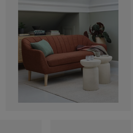
4%
0%
12%