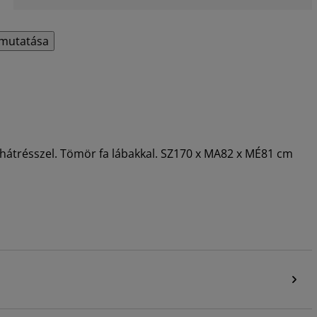
mutatása
 hátrésszel. Tömör fa lábakkal. SZ170 x MA82 x MÉ81 cm