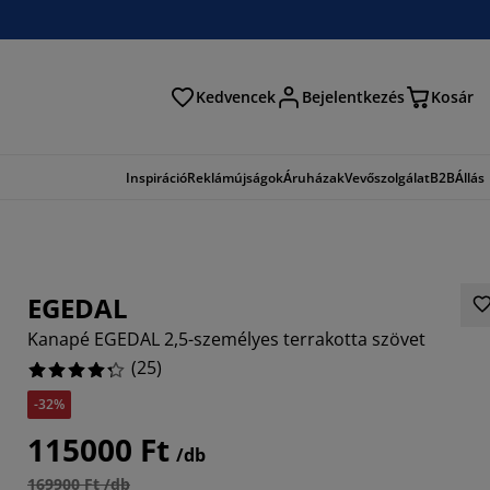
Kedvencek
Bejelentkezés
Kosár
és
Inspiráció
Reklámújságok
Áruházak
Vevőszolgálat
B2B
Állás
EGEDAL
Kanapé EGEDAL 2,5-személyes terrakotta szövet
(
25
)
-32%
115000 Ft
/db
169900 Ft /db