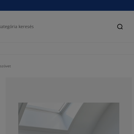
Keres
szövet
68%
16%