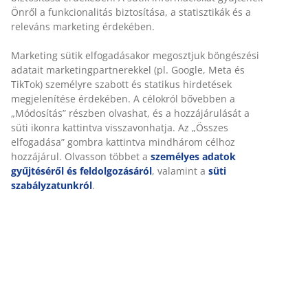
2,5-személyes kanapé szövet huzattal. Habszivacs ülő-
és hátrésszel. Tömörfa lábakkal. SZ170 x MA82 x MÉ81
cm
SKU: 3699086
Összeszerelési útmutató
Részletes Adatok
Értékelések
(
23
)