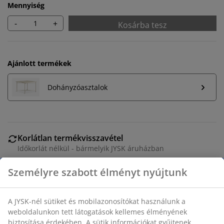
Mennyiség
-
+
Kosárba tesz
Ajánlott termékek
Dohányzóasztalok
Korlátlan termékvisszavétel
Időkorlát nélkül - bármelyik JYSK áruházban
Árgarancia
30 napos árgarancia minden termékre
Rugalmas házhozszállítás
Gyors és egyszerű házhozszállítás, ahogy Ön szeretné