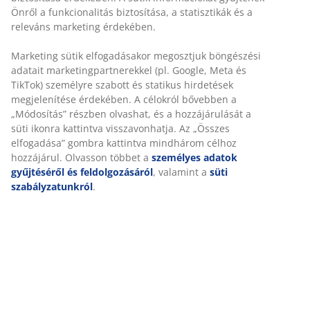
2,5-személyes kanapé szövet huzattal. Habszivacs ülő-
és hátrésszel. Tömörfa lábakkal. SZ170 x MA82 x MÉ81
cm
SKU: 3699086
Összeszerelési útmutató
Részletes Adatok
Értékelések
(
23
)