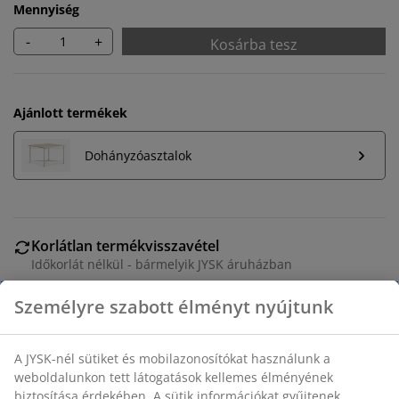
Mennyiség
-
+
Kosárba tesz
Ajánlott termékek
Dohányzóasztalok
Korlátlan termékvisszavétel
Időkorlát nélkül - bármelyik JYSK áruházban
Árgarancia
30 napos árgarancia minden termékre
Rugalmas házhozszállítás
Gyors és egyszerű házhozszállítás, ahogy Ön szeretné