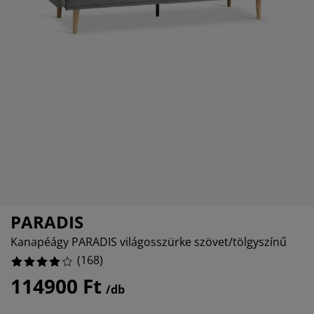
útorápolók és kiegészítők
ltéri világítás
epedők
gykeretek
lágítás
%
emping
uhásszekrények
gyalapok
áztartás
%
%
álószoba bútorok
gyrácsok
yerekszoba
%
yerek matracok
osási kiegészítők
yerekágyak
PARADIS
Kanapéágy PARADIS világosszürke szövet/tölgyszínű
(
168
)
114900 Ft
/db