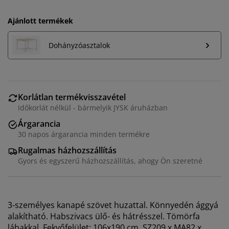
Ajánlott termékek
Dohányzóasztalok
Korlátlan termékvisszavétel
Időkorlát nélkül - bármelyik JYSK áruházban
Árgarancia
Személyre szabott élményt nyújtunk
30 napos árgarancia minden termékre
Rugalmas házhozszállítás
A JYSK-nél sütiket és mobilazonosítókat használunk a
Gyors és egyszerű házhozszállítás, ahogy Ön szeretné
weboldalunkon tett látogatások kellemes élményének
biztosítása érdekében. A sütik információkat gyűjtenek
Önről a funkcionalitás biztosítása, a statisztikák és a
releváns marketing érdekében.
3-személyes kanapé szövet huzattal. Könnyedén ággyá
alakítható. Habszivacs ülő- és hátrésszel. Tömörfa
Marketing sütik elfogadásakor megosztjuk böngészési
lábakkal. Fekvőfelület: 106x190 cm. SZ209 x MA82 x