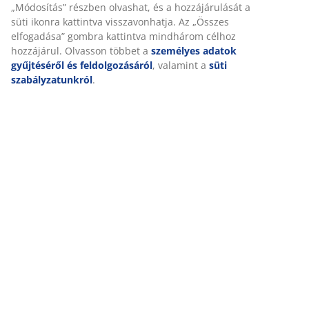
Értékelések
(
44
)
Személyre szabott élményt nyújtunk
Kiszállítás
A JYSK-nél sütiket és mobilazonosítókat használunk a weboldalu
látogatások kellemes élményének biztosítása érdekében. A sütik
információkat gyűjtenek Önről a funkcionalitás biztosítása, a stat
és a releváns marketing érdekében.
Marketing sütik elfogadásakor megosztjuk böngészési adatait
marketingpartnerekkel (pl. Google, Meta és TikTok) személyre sz
statikus hirdetések megjelenítése érdekében. A célokról bővebb
„Módosítás” részben olvashat, és a hozzájárulását a süti ikonra k
visszavonhatja. Az „Összes elfogadása” gombra kattintva mind
célhoz hozzájárul. Olvasson többet a
személyes adatok gyűjtésé