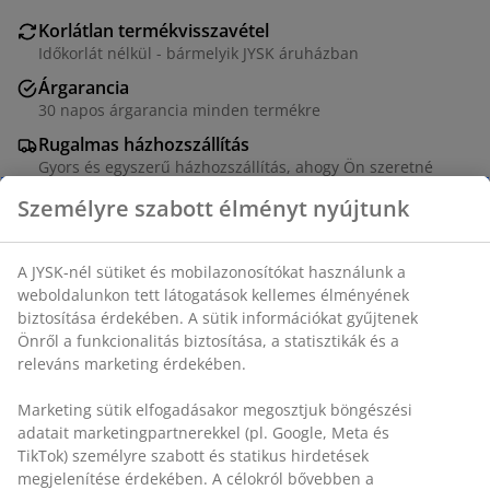
Korlátlan termékvisszavétel
Időkorlát nélkül - bármelyik JYSK áruházban
Árgarancia
30 napos árgarancia minden termékre
Rugalmas házhozszállítás
Gyors és egyszerű házhozszállítás, ahogy Ön szeretné
Szövet huzattal. Habszivacs üléssel és hátpárnával.
Forgó talppal. SZ74 x MA75 x MÉ73 cm
SKU: 3660006
Összeszerelési útmutató
Részletes Adatok