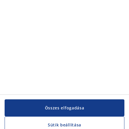
Kategóriák
Kategóriák
Vevőszolgálat
Vevőszolgálat
JYSK
JYSK
KÖZPONTI IRODA
JYSK követése