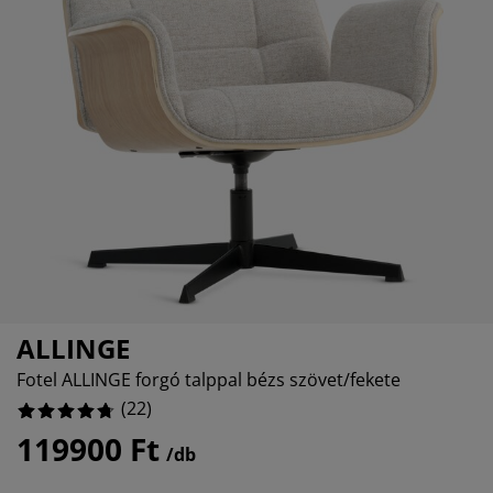
útorápolók és kiegészítők
ltéri világítás
epedők
gykeretek
lágítás
%
emping
uhásszekrények
gyalapok
áztartás
%
%
álószoba bútorok
gyrácsok
yerekszoba
yerek matracok
osási kiegészítők
yerekágyak
ALLINGE
Fotel ALLINGE forgó talppal bézs szövet/fekete
(
22
)
119900 Ft
/db