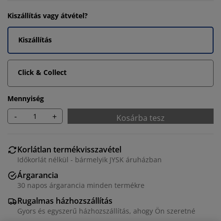
Kiszállítás vagy átvétel?
Kiszállítás
Click & Collect
Mennyiség
-
+
Kosárba tesz
Korlátlan termékvisszavétel
Időkorlát nélkül - bármelyik JYSK áruházban
Árgarancia
30 napos árgarancia minden termékre
Rugalmas házhozszállítás
Gyors és egyszerű házhozszállítás, ahogy Ön szeretné