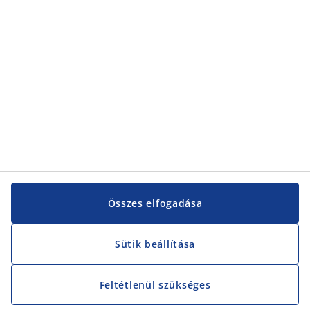
Vevőszolgálat
Vevőszolgálat
JYSK
JYSK
KÖZPONTI IRODA
JYSK követése
Összes elfogadása
Sütik beállítása
Feltétlenül szükséges