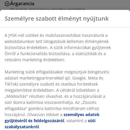
Árgarancia
30 napos árgarancia minden termékre
Rugalmas házhozszállítás
Gyors és egyszerű házhozszállítás, ahogy Ön szeretné
Személyre szabott élményt nyújtunk
Dekor furnér. Emelhető asztallappal. SZ60/100 x H120 x
MA45-56 cm
A JYSK-nél sütiket és mobilazonosítókat használunk a
weboldalunkon tett látogatások kellemes élményének
biztosítása érdekében. A sütik információkat gyűjtenek
SKU: 3680087
Önről a funkcionalitás biztosítása, a statisztikák és a
releváns marketing érdekében.
Összeszerelési útmutató
Marketing sütik elfogadásakor megosztjuk böngészési
adatait marketingpartnerekkel (pl. Google, Meta és TikTok)
személyre szabott és statikus hirdetések megjelenítése
Részletes Adatok
érdekében. A célokról bővebben a „Módosítás” részben
olvashat, és a hozzájárulását a süti ikonra kattintva
visszavonhatja. Az „Összes elfogadása” gombra kattintva
mindhárom célhoz hozzájárul. Olvasson többet a