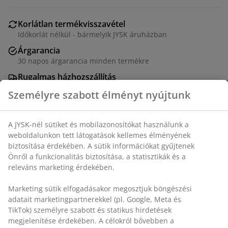
Korlátlan termékvisszavétel
Időkorlát nélkül - bármelyik JYSK áruházban
Árgarancia
30 napos árgarancia minden termékre
Rugalmas házhozszállítás
Gyors és egyszerű házhozszállítás, ahogy Ön szeretné
Acél és műanyag. Érintőkapcsolóval és időzítő
funkcióval. Elemek nélkül. ÁTM16 x MA25 cm
SKU: 4912837
Részletes Adatok