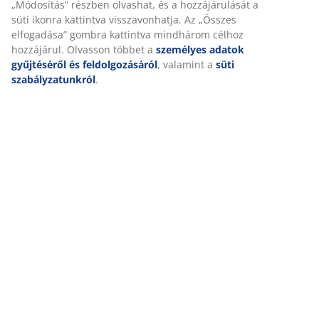
Értékelések
(
86
)
Kiszállítás
Személyre szabott élményt nyújtunk
A JYSK-nél sütiket és mobilazonosítókat használunk a weboldalu
látogatások kellemes élményének biztosítása érdekében. A sütik
információkat gyűjtenek Önről a funkcionalitás biztosítása, a stat
releváns marketing érdekében.
Marketing sütik elfogadásakor megosztjuk böngészési adatait
marketingpartnerekkel (pl. Google, Meta és TikTok) személyre sz
statikus hirdetések megjelenítése érdekében. A célokról bővebb