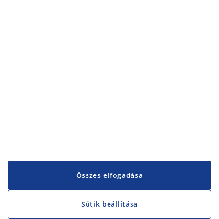
Kategóriák
Kategóriák
Vevőszolgálat
Vevőszolgálat
JYSK
JYSK
KÖZPONTI IRODA
JYSK követése