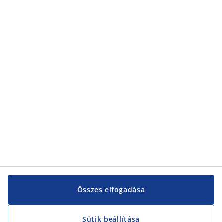
Kategóriák
Kategóriák
Vevőszolgálat
Vevőszolgálat
JYSK
JYSK
KÖZPONTI IRODA
JYSK követése