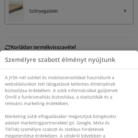
Szőnyegalátét
Korlátlan termékvisszavétel
Időkorlát nélkül - bármelyik JYSK áruházban
Árgarancia
30 napos árgarancia minden termékre
Rugalmas házhozszállítás
Gyors és egyszerű házhozszállítás, ahogy Ön szeretné
SKU: 6512174
Részletes Adatok