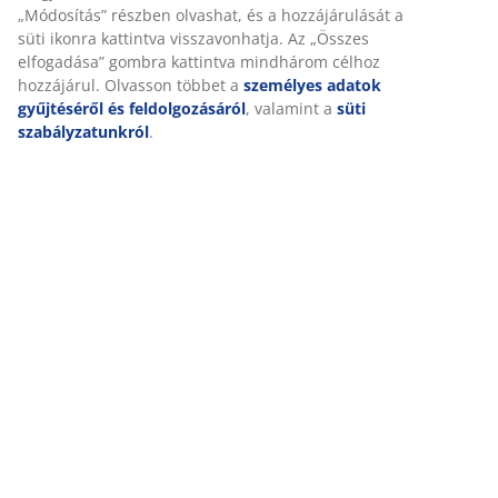
Értékelések
(
108
)
Kiszállítás