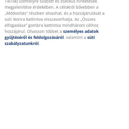
TikTok) személyre szabott és statikus hirdetések
megjelenítése érdekében. A célokról bővebben a
„Módosítás” részben olvashat, és a hozzájárulását a
süti ikonra kattintva visszavonhatja. Az „Összes
elfogadása” gombra kattintva mindhárom célhoz
hozzájárul. Olvasson többet a
személyes adatok
gyűjtéséről és feldolgozásáról
, valamint a
süti
szabályzatunkról
.