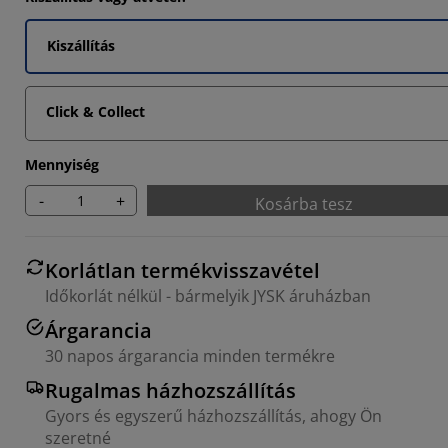
9092%
Kiszállítás
9092%
Click & Collect
Mennyiség
-
+
Kosárba tesz
Korlátlan termékvisszavétel
Időkorlát nélkül - bármelyik JYSK áruházban
Árgarancia
30 napos árgarancia minden termékre
Rugalmas házhozszállítás
Gyors és egyszerű házhozszállítás, ahogy Ön
szeretné