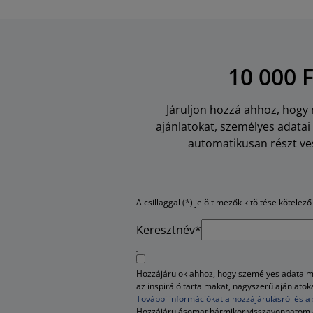
10 000 
Járuljon hozzá ahhoz, hogy m
ajánlatokat, személyes adata
automatikusan részt ves
A csillaggal (*) jelölt mezők kitöltése kötelező
Keresztnév*
Hozzájárulok ahhoz, hogy személyes adataim 
az inspiráló tartalmakat, nagyszerű ajánlato
További információkat a hozzájárulásról és a 
Hozzájárulásomat bármikor visszavonhatom