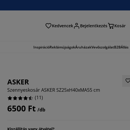
Kedvencek
Bejelentkezés
Kosár
és
Inspiráció
Reklámújságok
Áruházak
Vevőszolgálat
B2B
Állás
ASKER
Szennyeskosár ASKER SZ25xH40xMA55 cm
(
11
)
6500 Ft
/db
8183%
Kiszállítás vagy átvétel?