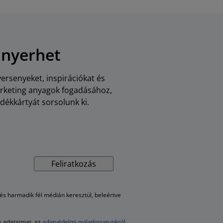
 nyerhet
versenyeket, inspirációkat és
arketing anyagok fogadásához,
dékkártyát sorsolunk ki.
Feliratkozás
s harmadik fél médián keresztül, beleértve
es adataimat, az
adatvédelmi nyilatkozatunkról