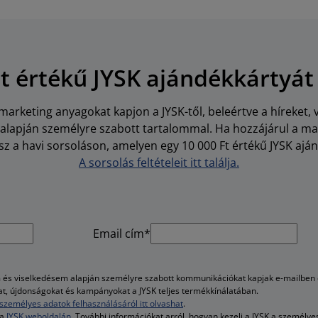
Ft értékű JYSK ajándékkártyát
arketing anyagokat kapjon a JYSK-től, beleértve a híreket, 
i alapján személyre szabott tartalommal. Ha hozzájárul a m
z a havi sorsoláson, amelyen egy 10 000 Ft értékű JYSK aján
A sorsolás feltételeit itt találja.
Email cím*
és viselkedésem alapján személyre szabott kommunikációkat kapjak e-mailben é
kat, újdonságokat és kampányokat a JYSK teljes termékkínálatában.
személyes adatok felhasználásáról itt olvashat
.
 a
JYSK weboldalán
. További információkat arról, hogyan kezeli a JYSK a személy