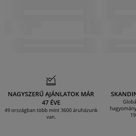
NAGYSZERŰ AJÁNLATOK MÁR
SKANDI
47 ÉVE
Globá
hagyományo
49 országban több mint 3600 áruházunk
19
van.