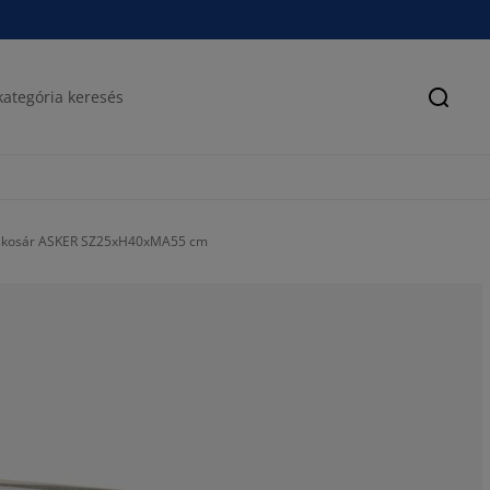
Keres
skosár ASKER SZ25xH40xMA55 cm
81.8181818181
0%