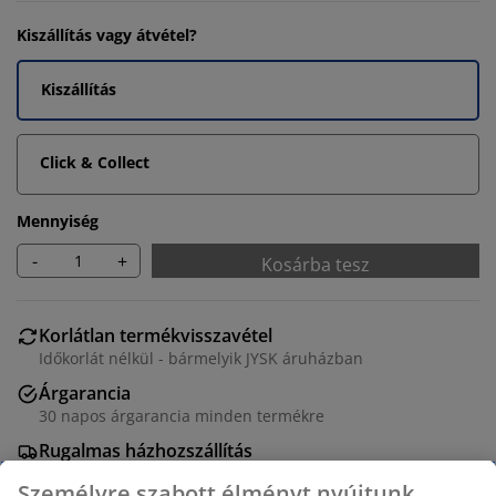
Kiszállítás vagy átvétel?
Kiszállítás
Click & Collect
Mennyiség
-
+
Kosárba tesz
Korlátlan termékvisszavétel
Időkorlát nélkül - bármelyik JYSK áruházban
Árgarancia
30 napos árgarancia minden termékre
Rugalmas házhozszállítás
Gyors és egyszerű házhozszállítás, ahogy Ön szeretné
Személyre szabott élményt nyújtunk