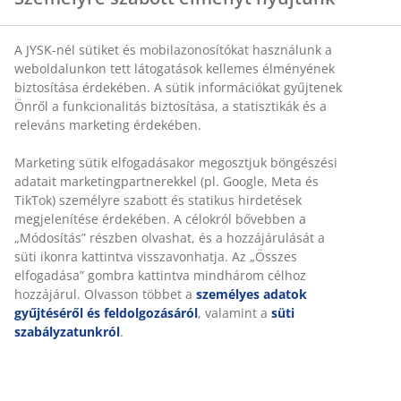
A JYSK-nél sütiket és mobilazonosítókat használunk a
SKU: 6522601
weboldalunkon tett látogatások kellemes élményének
biztosítása érdekében. A sütik információkat gyűjtenek
Önről a funkcionalitás biztosítása, a statisztikák és a
releváns marketing érdekében.
Részletes Adatok
Marketing sütik elfogadásakor megosztjuk böngészési
adatait marketingpartnerekkel (pl. Google, Meta és
TikTok) személyre szabott és statikus hirdetések
Értékelések
megjelenítése érdekében. A célokról bővebben a
(
0
)
„Módosítás” részben olvashat, és a hozzájárulását a
süti ikonra kattintva visszavonhatja. Az „Összes
elfogadása” gombra kattintva mindhárom célhoz
hozzájárul. Olvasson többet a
személyes adatok
Kiszállítás
gyűjtéséről és feldolgozásáról
, valamint a
süti
szabályzatunkról
.