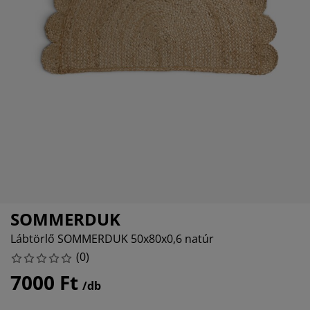
útorápolók és kiegészítők
ltéri világítás
epedők
gykeretek
lágítás
emping
uhásszekrények
gyalapok
áztartás
álószoba bútorok
gyrácsok
yerekszoba
yerek matracok
osási kiegészítők
yerekágyak
SOMMERDUK
Lábtörlő SOMMERDUK 50x80x0,6 natúr
(
0
)
7000 Ft
/db