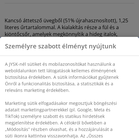
Kancsó áttetsző üvegből
(51% újrahasznosított),
1,25
literes űrtartalommal. A kialakítás része a fül és a
kiöntőcsőr, amelyek megkönnyítik a hideg italok,
például a víz vagy a gyümölcslé felszolgálását. ÁTM10 x
Személyre szabott élményt nyújtunk
MA24 cm
A JYSK-nél sütiket és mobilazonosítókat használunk a
SKU: 4912722
weboldalunkon tett látogatások kellemes élményének
biztosítása érdekében. A sütik információkat gyűjtenek
Önről a funkcionalitás biztosítása, a statisztikák és a
releváns marketing érdekében.
Részletes Adatok
Marketing sütik elfogadásakor megosztjuk böngészési
adatait marketingpartnerekkel (pl. Google, Meta és
TikTok) személyre szabott és statikus hirdetések
Értékelések
megjelenítése érdekében. A célokról bővebben a
(
3
)
„Módosítás” részben olvashat, és a hozzájárulását a
süti ikonra kattintva visszavonhatja. Az „Összes