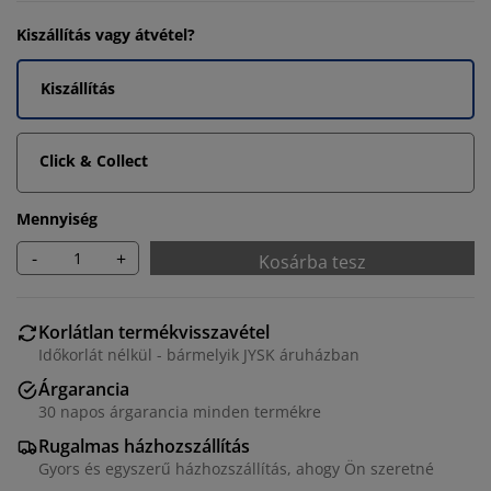
Kiszállítás vagy átvétel?
Kiszállítás
Click & Collect
Mennyiség
-
+
Kosárba tesz
Korlátlan termékvisszavétel
Időkorlát nélkül - bármelyik JYSK áruházban
Árgarancia
30 napos árgarancia minden termékre
Rugalmas házhozszállítás
Gyors és egyszerű házhozszállítás, ahogy Ön szeretné