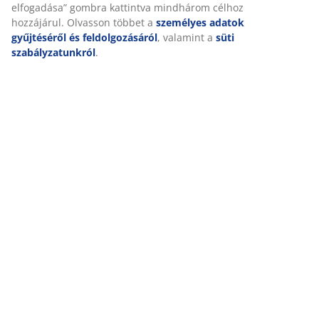
elfogadása” gombra kattintva mindhárom célhoz
hozzájárul. Olvasson többet a
személyes adatok
Kiszállítás
gyűjtéséről és feldolgozásáról
, valamint a
süti
szabályzatunkról
.