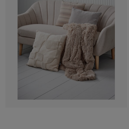
0%
0%
50%