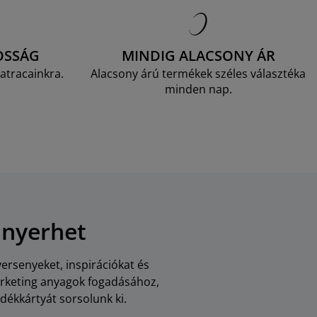
OSSÁG
MINDIG ALACSONY ÁR
atracainkra.
Alacsony árú termékek széles választéka
minden nap.
 nyerhet
versenyeket, inspirációkat és
arketing anyagok fogadásához,
dékkártyát sorsolunk ki.