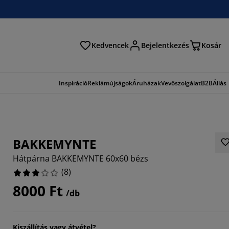
Kedvencek
Bejelentkezés
Kosár
és
Inspiráció
Reklámújságok
Áruházak
Vevőszolgálat
B2B
Állás
BAKKEMYNTE
Hátpárna BAKKEMYNTE 60x60 bézs
(
8
)
8000 Ft
/db
Kiszállítás vagy átvétel?