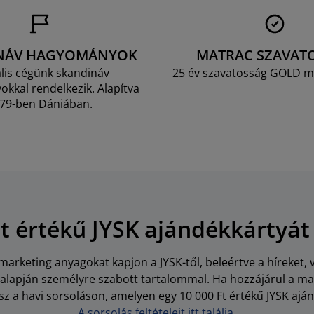
NÁV HAGYOMÁNYOK
MATRAC SZAVAT
lis cégünk skandináv
25 év szavatosság GOLD m
kkal rendelkezik. Alapítva
79-ben Dániában.
Ft értékű JYSK ajándékkártyát
arketing anyagokat kapjon a JYSK-től, beleértve a híreket, 
i alapján személyre szabott tartalommal. Ha hozzájárul a m
z a havi sorsoláson, amelyen egy 10 000 Ft értékű JYSK aján
A sorsolás feltételeit itt találja.