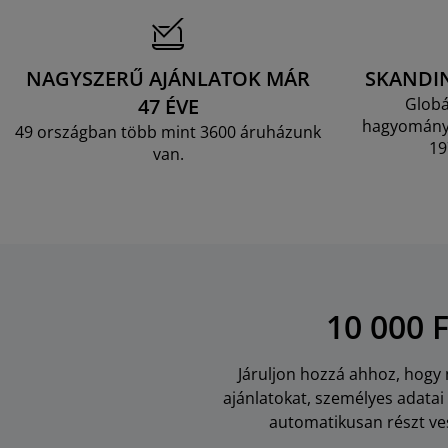
NAGYSZERŰ AJÁNLATOK MÁR
SKANDI
47 ÉVE
Globá
hagyományo
49 országban több mint 3600 áruházunk
19
van.
10 000 
Járuljon hozzá ahhoz, hogy m
ajánlatokat, személyes adata
automatikusan részt ves