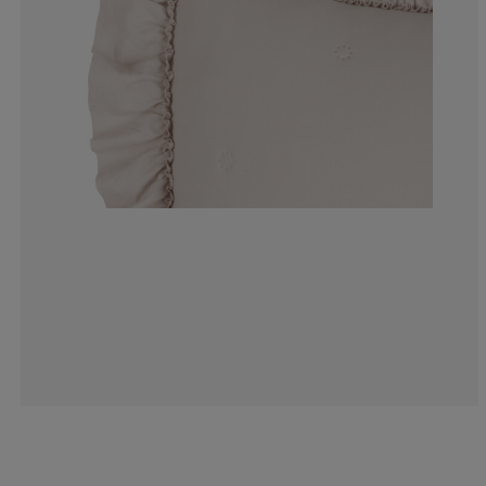
1.298701298701
6.49350649350
0%