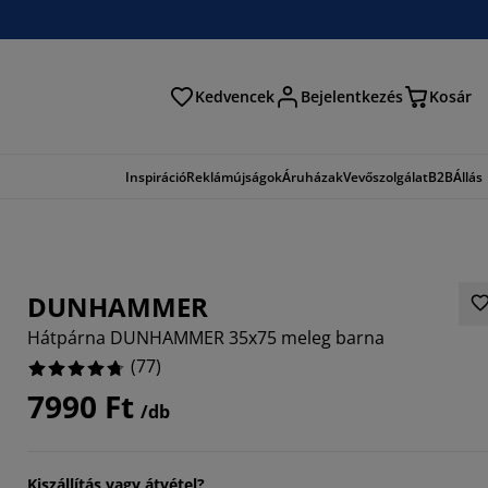
Kedvencek
Bejelentkezés
Kosár
és
Inspiráció
Reklámújságok
Áruházak
Vevőszolgálat
B2B
Állás
DUNHAMMER
Hátpárna DUNHAMMER 35x75 meleg barna
(
77
)
7990 Ft
/db
8571%
6493%
Kiszállítás vagy átvétel?