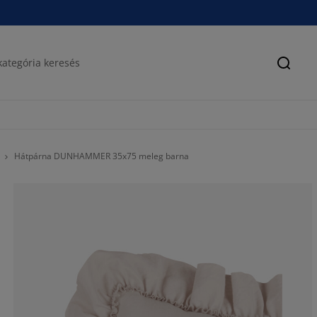
Keres
Hátpárna DUNHAMMER 35x75 meleg barna
85.7142857142
6.49350649350