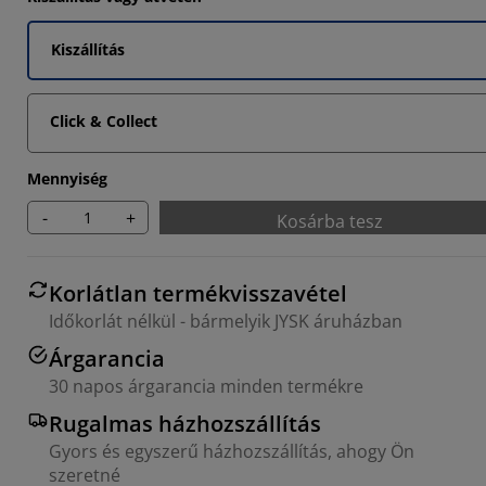
2987%
Kiszállítás
6493%
Click & Collect
Mennyiség
-
+
Kosárba tesz
Korlátlan termékvisszavétel
Időkorlát nélkül - bármelyik JYSK áruházban
Árgarancia
30 napos árgarancia minden termékre
Rugalmas házhozszállítás
Gyors és egyszerű házhozszállítás, ahogy Ön
szeretné