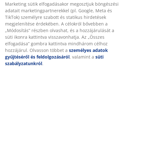
Személyre szabott élményt nyújtunk
Részletes Adatok
A JYSK-nél sütiket és mobilazonosítókat használunk a
weboldalunkon tett látogatások kellemes élményének biztosítás
érdekében. A sütik információkat gyűjtenek Önről a
Értékelések
funkcionalitás biztosítása, a statisztikák és a releváns marketing
(
1
)
érdekében.
Marketing sütik elfogadásakor megosztjuk böngészési adatait
marketingpartnerekkel (pl. Google, Meta és TikTok) személyre
Kiszállítás
szabott és statikus hirdetések megjelenítése érdekében. A
célokról bővebben a „Módosítás” részben olvashat, és a
hozzájárulását a süti ikonra kattintva visszavonhatja. Az „Összes
elfogadása” gombra kattintva mindhárom célhoz hozzájárul.
Olvasson többet a
személyes adatok gyűjtéséről és
feldolgozásáról
, valamint a
süti szabályzatunkról
.