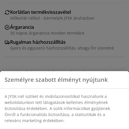
Korlátlan termékvisszavétel
Időkorlát nélkül - bármelyik JYSK áruházban
Árgarancia
30 napos árgarancia minden termékre
Rugalmas házhozszállítás
Gyors és egyszerű házhozszállítás, ahogy Ön szeretné
Különböző árnyalatú lila teamécsesek nyugtató
levendula illattal. Használja őket, hogy finom ragyogást
és aromát adjon otthona bármely helyiségéhez.
Csomagolás: 18 darab. ÁTM4 x MA2 cm
SKU: 4912605
Biztonsági adatlap
Használati útmutatók és figyelmeztetések