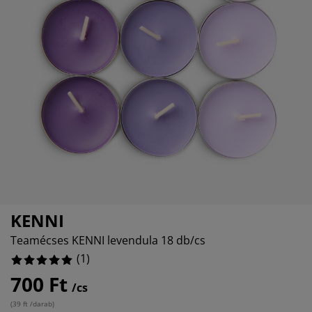
torápolók és kiegészítők
ltéri világítás
0%
pedők
ykeretek
lágítás
0%
mping
hásszekrények
yalapok
ztartás
0%
lószoba bútorok
yrácsok
erekszoba
0%
erek matracok
sási kiegészítők
erekágyak
KENNI
Teamécses KENNI levendula 18 db/cs
(
1
)
700 Ft
/cs
(
39 ft /darab
)