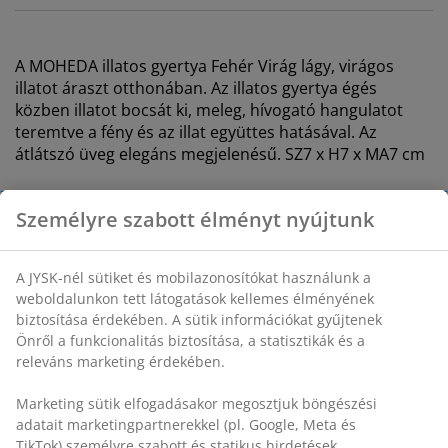
A MOHEDA illatos gyertya Fehér Virág lágy, virágos
illatot áraszt otthonában. Az illatos gyertya égés
közben illatot bocsát ki, meleg, hívogató hangulatot
teremtve a fény és az illat együttes hatásával. Az
átlátszó üveg elegáns megjelenésű. SZ7 x H7 x MA7 cm
SKU: 4912912
Használati útmutatók és figyelmeztetések
Személyre szabott élményt nyújtunk
Részletes Adatok
A JYSK-nél sütiket és mobilazonosítókat használunk a
weboldalunkon tett látogatások kellemes élményének
biztosítása érdekében. A sütik információkat gyűjtenek
Önről a funkcionalitás biztosítása, a statisztikák és a
Értékelések
releváns marketing érdekében.
(
0
)