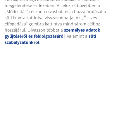
Marketing sütik elfogadásakor megosztjuk böngészési
adatait marketingpartnerekkel (pl. Google, Meta és
TikTok) személyre szabott és statikus hirdetések
Kiszállítás
megjelenítése érdekében. A célokról bővebben a
„Módosítás” részben olvashat, és a hozzájárulását a süti
ikonra kattintva visszavonhatja. Az „Összes elfogadása”
gombra kattintva mindhárom célhoz hozzájárul. Olvasson
többet a
személyes adatok gyűjtéséről és
feldolgozásáról
, valamint a
süti szabályzatunkról
.