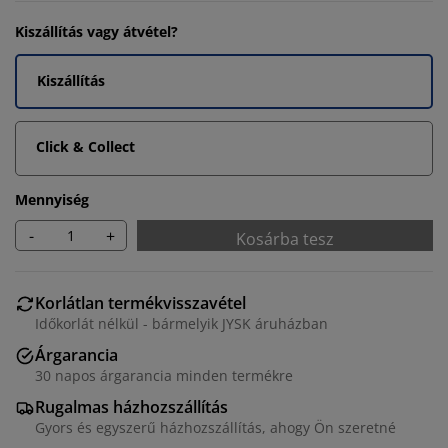
Kiszállítás vagy átvétel?
Kiszállítás
Click & Collect
Mennyiség
-
+
Kosárba tesz
Korlátlan termékvisszavétel
Időkorlát nélkül - bármelyik JYSK áruházban
Árgarancia
30 napos árgarancia minden termékre
Rugalmas házhozszállítás
Gyors és egyszerű házhozszállítás, ahogy Ön szeretné