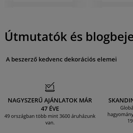
Útmutatók és blogbej
A beszerző kedvenc dekorációs elemei
NAGYSZERŰ AJÁNLATOK MÁR
SKANDI
47 ÉVE
Globá
hagyományo
49 országban több mint 3600 áruházunk
19
van.