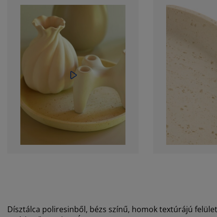
Dísztálca poliresinből, bézs színű, homok textúrájú felüle