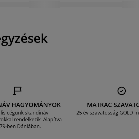
egyzések
NÁV HAGYOMÁNYOK
MATRAC SZAVAT
lis cégünk skandináv
25 év szavatosság GOLD m
kkal rendelkezik. Alapítva
79-ben Dániában.