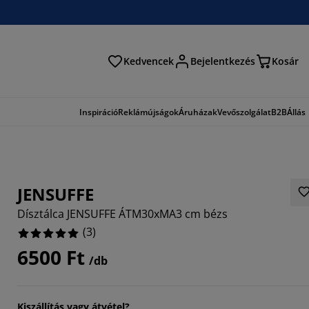
Kedvencek
Bejelentkezés
Kosár
és
Inspiráció
Reklámújságok
Áruházak
Vevőszolgálat
B2B
Állás
JENSUFFE
Dísztálca JENSUFFE ÁTM30xMA3 cm bézs
(
3
)
6500 Ft
/db
Kiszállítás vagy átvétel?