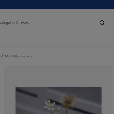
Keres
FE ÁTM30xMA3 cm bézs
100%
0%