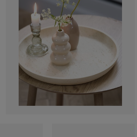
0%
0%
0%