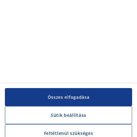
Kategóriák
Vevőszolgálat
Vevőszolgálat
JYSK
JYSK
KÖZPONTI IRODA
JYSK követése
Összes elfogadása
Sütik beállítása
Feltétlenül szükséges