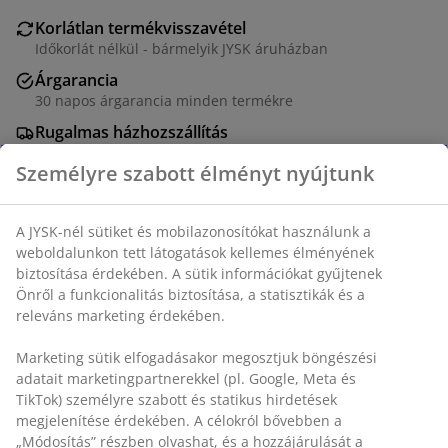
Korlátlan termékvisszavétel
Időkorlát nélkül - bármelyik JYSK áruházban
Árgarancia
30 napos árgarancia minden termékre
Rugalmas házhozszállítás
Gyors és egyszerű házhozszállítás, ahogy Ön szeretné
Személyre szabott élményt nyújtunk
A JYSK-nél sütiket és mobilazonosítókat használunk a
100% poliészter. 33x42 cm
weboldalunkon tett látogatások kellemes élményének
biztosítása érdekében. A sütik információkat gyűjtenek
SKU: 1766041
Önről a funkcionalitás biztosítása, a statisztikák és a
releváns marketing érdekében.
Marketing sütik elfogadásakor megosztjuk böngészési
Részletes Adatok
adatait marketingpartnerekkel (pl. Google, Meta és
TikTok) személyre szabott és statikus hirdetések
megjelenítése érdekében. A célokról bővebben a
„Módosítás” részben olvashat, és a hozzájárulását a