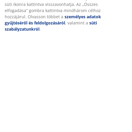
Értékelések
süti ikonra kattintva visszavonhatja. Az „Összes
elfogadása” gombra kattintva mindhárom célhoz
(
6
)
hozzájárul. Olvasson többet a
személyes adatok
gyűjtéséről és feldolgozásáról
, valamint a
süti
szabályzatunkról
.
Kiszállítás