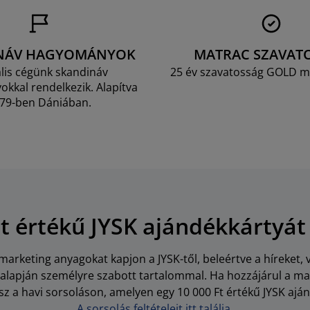
NÁV HAGYOMÁNYOK
MATRAC SZAVAT
lis cégünk skandináv
25 év szavatosság GOLD m
kkal rendelkezik. Alapítva
79-ben Dániában.
Ft értékű JYSK ajándékkártyát
arketing anyagokat kapjon a JYSK-től, beleértve a híreket, 
i alapján személyre szabott tartalommal. Ha hozzájárul a m
z a havi sorsoláson, amelyen egy 10 000 Ft értékű JYSK aján
A sorsolás feltételeit itt találja.