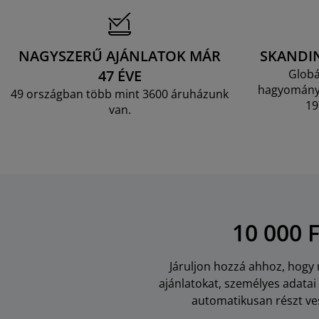
NAGYSZERŰ AJÁNLATOK MÁR
SKANDI
47 ÉVE
Globá
hagyományo
49 országban több mint 3600 áruházunk
19
van.
10 000 
Járuljon hozzá ahhoz, hogy m
ajánlatokat, személyes adata
automatikusan részt ves