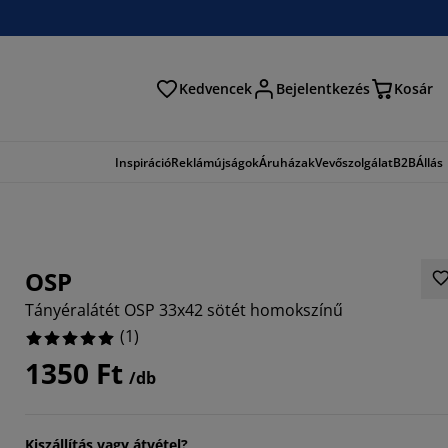
Kedvencek
Bejelentkezés
Kosár
és
Inspiráció
Reklámújságok
Áruházak
Vevőszolgálat
B2B
Állás
OSP
Tányéralátét OSP 33x42 sötét homokszínű
(
1
)
1350 Ft
/db
Kiszállítás vagy átvétel?