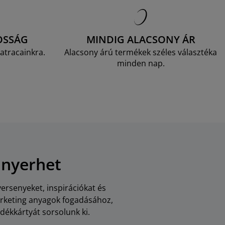
OSSÁG
MINDIG ALACSONY ÁR
atracainkra.
Alacsony árú termékek széles választéka
minden nap.
 nyerhet
versenyeket, inspirációkat és
arketing anyagok fogadásához,
dékkártyát sorsolunk ki.