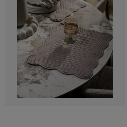
0%
0%
0%