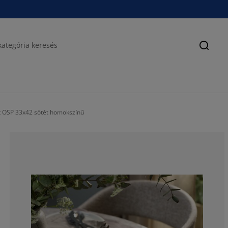
Keres
t OSP 33x42 sötét homokszínű
100%
0%