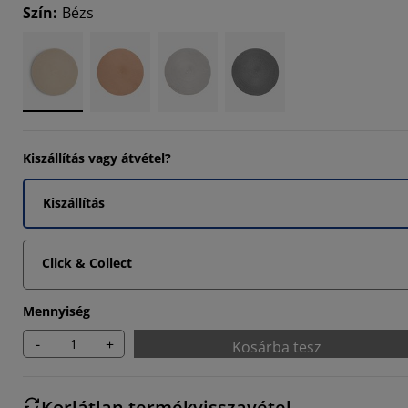
Szín
:
Bézs
Kiszállítás vagy átvétel?
Kiszállítás
Click & Collect
Mennyiség
-
+
Kosárba tesz
Korlátlan termékvisszavétel