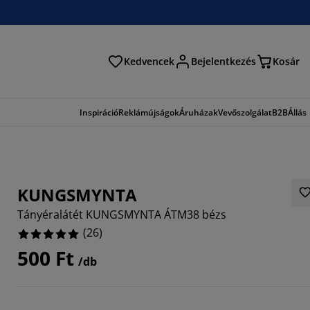
Kedvencek
Bejelentkezés
Kosár
és
Inspiráció
Reklámújságok
Áruházak
Vevőszolgálat
B2B
Állás
KUNGSMYNTA
Tányéralátét KUNGSMYNTA ÁTM38 bézs
(
26
)
500 Ft
/db
4616%
8463%