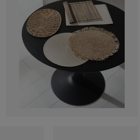
0%
0%
0%