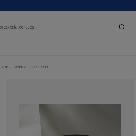
Keres
ét KUNGSMYNTA ÁTM38 bézs
96.1538461538
3.846153846153