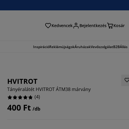
Kedvencek
Bejelentkezés
Kosár
és
Inspiráció
Reklámújságok
Áruházak
Vevőszolgálat
B2B
Állás
HVITROT
Tányéralátét HVITROT ÁTM38 márvány
(
4
)
400 Ft
/db