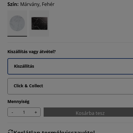
Szín
:
Márvány, Fehér
Kiszállítás vagy átvétel?
Kiszállítás
Click & Collect
Mennyiség
-
+
Kosárba tesz
Korlátlan termékvisszavétel