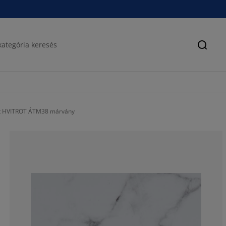
Keres
ét HVITROT ÁTM38 márvány
75%
25%