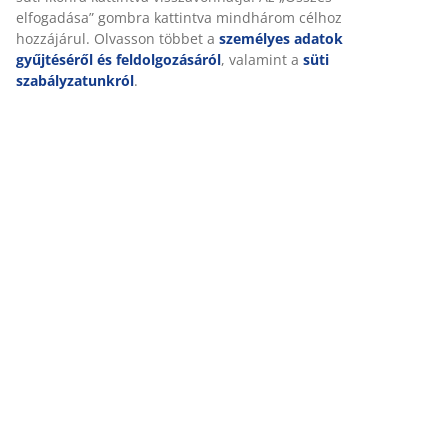
elfogadása” gombra kattintva mindhárom célhoz
hozzájárul. Olvasson többet a
személyes adatok
Kiszállítás
gyűjtéséről és feldolgozásáról
, valamint a
süti
szabályzatunkról
.