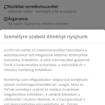
Korlátlan termékvisszavétel
Időkorlát nélkül - bármelyik JYSK áruházban
Árgarancia
30 napos árgarancia minden termékre
Rugalmas házhozszállítás
Személyre szabott élményt nyújtunk
Gyors és egyszerű házhozszállítás, ahogy Ön szeretné
A JYSK-nél sütiket és mobilazonosítókat használunk a
SKU: 1768063
weboldalunkon tett látogatások kellemes élményének
biztosítása érdekében. A sütik információkat gyűjtenek
Önről a funkcionalitás biztosítása, a statisztikák és a
releváns marketing érdekében.
Részletes Adatok
Marketing sütik elfogadásakor megosztjuk böngészési
adatait marketingpartnerekkel (pl. Google, Meta és
TikTok) személyre szabott és statikus hirdetések
Értékelések
megjelenítése érdekében. A célokról bővebben a
„Módosítás” részben olvashat, és a hozzájárulását a
(
0
)
süti ikonra kattintva visszavonhatja. Az „Összes