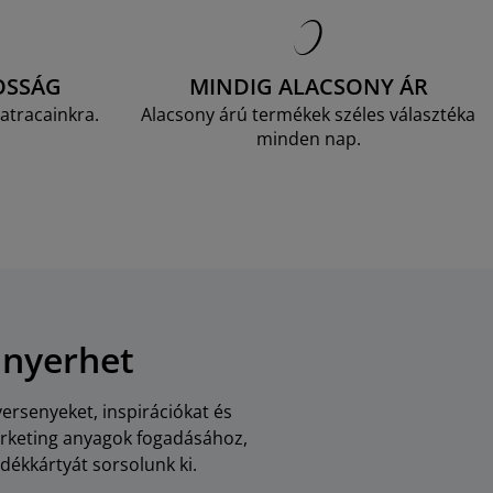
OSSÁG
MINDIG ALACSONY ÁR
atracainkra.
Alacsony árú termékek széles választéka
minden nap.
 nyerhet
versenyeket, inspirációkat és
arketing anyagok fogadásához,
dékkártyát sorsolunk ki.