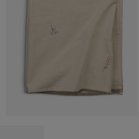
25%
0%
50%