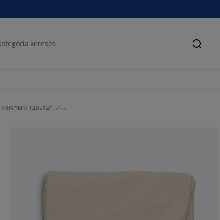
Keres
PELARGONIA 140x240 bézs
0%
25%