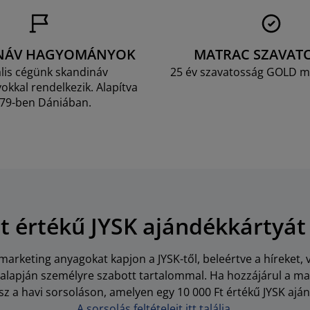
NÁV HAGYOMÁNYOK
MATRAC SZAVAT
lis cégünk skandináv
25 év szavatosság GOLD m
kkal rendelkezik. Alapítva
79-ben Dániában.
Ft értékű JYSK ajándékkártyát
arketing anyagokat kapjon a JYSK-től, beleértve a híreket, 
i alapján személyre szabott tartalommal. Ha hozzájárul a m
z a havi sorsoláson, amelyen egy 10 000 Ft értékű JYSK aján
A sorsolás feltételeit itt találja.