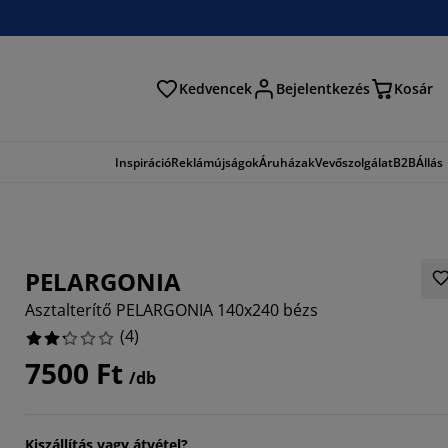
Kedvencek
Bejelentkezés
Kosár
és
Inspiráció
Reklámújságok
Áruházak
Vevőszolgálat
B2B
Állás
PELARGONIA
Asztalterítő PELARGONIA 140x240 bézs
(
4
)
7500 Ft
/db
Kiszállítás vagy átvétel?