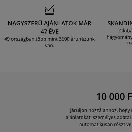
NAGYSZERŰ AJÁNLATOK MÁR
SKANDI
47 ÉVE
Globá
hagyományo
49 országban több mint 3600 áruházunk
19
van.
10 000 
Járuljon hozzá ahhoz, hogy m
ajánlatokat, személyes adata
automatikusan részt ves