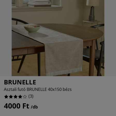
torápolók és kiegészítők
ltéri világítás
epedők
gykeretek
lágítás
emping
uhásszekrények
gyalapok
áztartás
333%
álószoba bútorok
gyrácsok
yerekszoba
yerek matracok
sási kiegészítők
yerekágyak
BRUNELLE
Asztali futó BRUNELLE 40x150 bézs
(
3
)
4000 Ft
/db