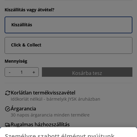
Kiszállítás vagy átvétel?
Kiszállítás
Click & Collect
Mennyiség
-
+
Kosárba tesz
Korlátlan termékvisszavétel
Időkorlát nélkül - bármelyik JYSK áruházban
Árgarancia
30 napos árgarancia minden termékre
Rugalmas házhozszállítás
Gyors és egyszerű házhozszállítás, ahogy Ön szeretné