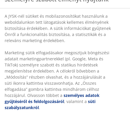
Személyre szabott élményt nyújtunk
SKU: 1762144
A JYSK-nél sütiket és mobilazonosítókat használunk a
weboldalunkon tett látogatások kellemes élményének
biztosítása érdekében. A sütik információkat gyűjtenek
Részletes Adatok
Önről a funkcionalitás biztosítása, a statisztikák és a
releváns marketing érdekében.
Marketing sütik elfogadásakor megosztjuk böngészési
Értékelések
adatait marketingpartnerekkel (pl. Google, Meta és
(
3
)
TikTok) személyre szabott és statikus hirdetések
megjelenítése érdekében. A célokról bővebben a
„Módosítás” részben olvashat, és a hozzájárulását a süti
ikonra kattintva visszavonhatja. Az „Összes elfogadása”
Kiszállítás
gombra kattintva mindhárom célhoz hozzájárul. Olvasson
többet a
személyes adatok gyűjtéséről és
feldolgozásáról
, valamint a
süti szabályzatunkról
.