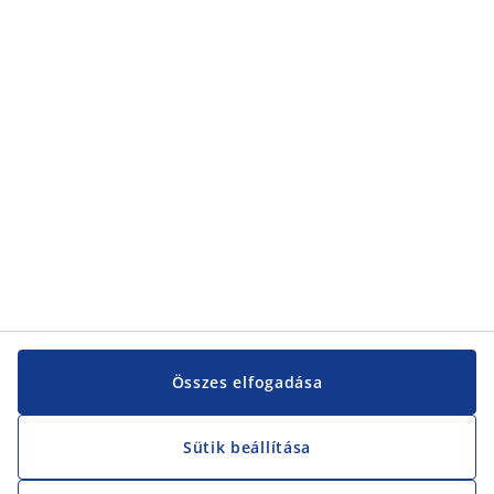
Kategóriák
Kategóriák
Vevőszolgálat
Vevőszolgálat
JYSK
JYSK
KÖZPONTI IRODA
JYSK követése