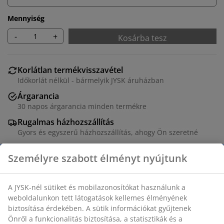
Mennyiség
-
+
Kosárba tesz
Korlátlan termékvisszavétel
Időkorlát nélkül - bármelyik JYSK áruházban
Árgarancia
30 napos árgarancia minden termékre
Rugalmas házhozszállítás
Gyors és egyszerű házhozszállítás, ahogy Ön szeretné
Párnatartó láda alumíniumból és polyrattanból.
Könnyen használható hidraulikus tető. Fagyálló. SZ150
x MA91 x MÉ77 cm
SKU: 3799882