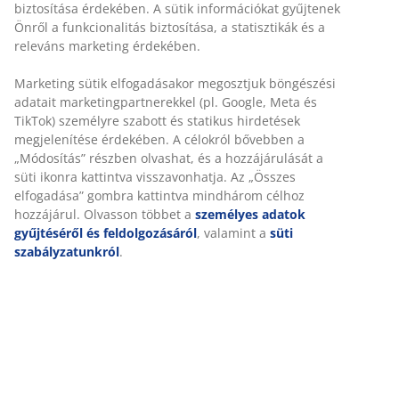
Gyors és egyszerű házhozszállítás, ahogy Ön szeretné
Luxus minőségű párna strapabíró, struktur-szövött
huzattal. Szék üléshez. 46x46x3 cm
Személyre szabott élményt nyújtunk
SKU: 3725076
A JYSK-nél sütiket és mobilazonosítókat használunk a
weboldalunkon tett látogatások kellemes élményének biztosítás
érdekében. A sütik információkat gyűjtenek Önről a
Részletes Adatok
funkcionalitás biztosítása, a statisztikák és a releváns marketing
érdekében.
Marketing sütik elfogadásakor megosztjuk böngészési adatait
Értékelések
marketingpartnerekkel (pl. Google, Meta és TikTok) személyre
(
0
)
szabott és statikus hirdetések megjelenítése érdekében. A
célokról bővebben a „Módosítás” részben olvashat, és a
hozzájárulását a süti ikonra kattintva visszavonhatja. Az „Összes
elfogadása” gombra kattintva mindhárom célhoz hozzájárul.