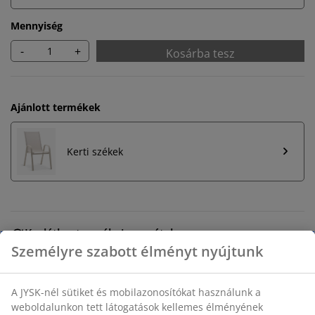
Mennyiség
-
+
Kosárba tesz
Ajánlott termékek
Kerti székek
Korlátlan termékvisszavétel
Időkorlát nélkül - bármelyik JYSK áruházban
Árgarancia
30 napos árgarancia minden termékre
Rugalmas házhozszállítás