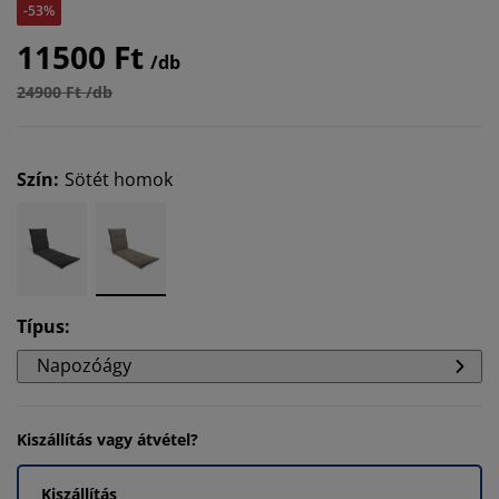
-53%
11500 Ft
/db
24900 Ft /db
Szín
:
Sötét homok
Típus
:
Napozóágy
Kiszállítás vagy átvétel?
Kiszállítás