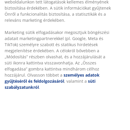
30 napos árgarancia minden termékre
Rugalmas házhozszállítás
Gyors és egyszerű házhozszállítás, ahogy Ön szeretné
Luxus minőségű párna strapabíró, struktur-szövött
huzattal. Napozóágyhoz. 60x190x6 cm
SKU: 6400043
Részletes Adatok
Értékelések
(
3
)
Személyre szabott élményt nyújtunk