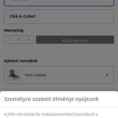
Click & Collect
Mennyiség
-
+
Kosárba tesz
Ajánlott termékek
Kerti székek
Korlátlan termékvisszavétel
Időkorlát nélkül - bármelyik JYSK áruházban
Árgarancia