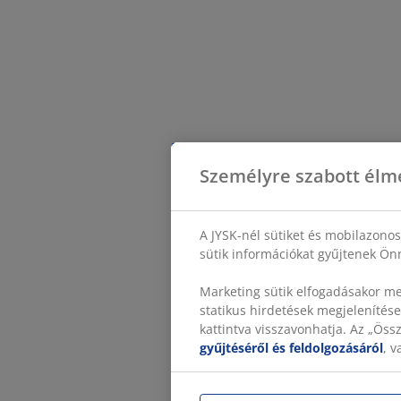
Személyre szabott élm
A JYSK-nél sütiket és mobilazono
sütik információkat gyűjtenek Önr
Marketing sütik elfogadásakor me
statikus hirdetések megjelenítése
kattintva visszavonhatja. Az „Ös
gyűjtéséről és feldolgozásáról
, 