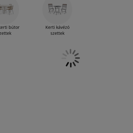
talok és székek stílusos megjelenésűek, de a
ényelnek, és a műfához hasonlóan időjárásállóak
zürke vagy natúr színű, négyszemélyes vagy
 keres, a JYSK-nél biztosan talál egy önnek
erti bútor
Kerti kávézó
zettek
szettek