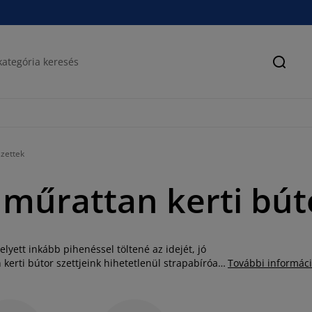
Keres
szettek
műrattan kerti bút
lyett inkább pihenéssel töltené az idejét, jó
kerti bútor szettjeink hihetetlenül strapabíróak,
További informác
emlékeztet, de valódi fa helyett strapabíró, de
gy nem igényel karbantartást, egyszerűen
ész évben kint tarthatja a kertben vagy a