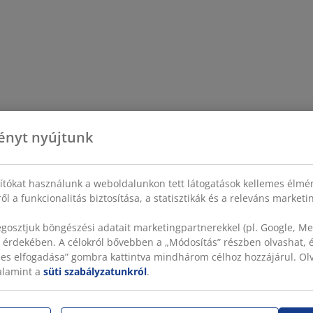
ényt nyújtunk
sítókat használunk a weboldalunkon tett látogatások kellemes élmé
ől a funkcionalitás biztosítása, a statisztikák és a releváns market
gosztjuk böngészési adatait marketingpartnerekkel (pl. Google, Met
 érdekében. A célokról bővebben a „Módosítás” részben olvashat, és
szes elfogadása” gombra kattintva mindhárom célhoz hozzájárul. O
valamint a
süti szabályzatunkról
.