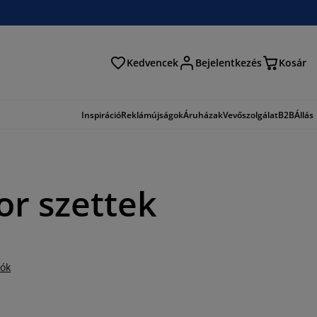
Kedvencek
Bejelentkezés
Kosár
és
Inspiráció
Reklámújságok
Áruházak
Vevőszolgálat
B2B
Állás
or szettek
iók