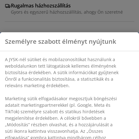
Rugalmas házhozszállítás
Gyors és egyszerű házhozszállítás, ahogy Ön szeretné
2-személyes
kávéházi garnitúra.
Asztal: Acél és műfa. 2
vendéglappal. Az asztal teljesen vagy részben
összecsukható. SZ90 x H18/90 x MA74 cm. Szék: Acél és
Személyre szabott élményt nyújtunk
polyrattan. SZ57 x MA84 x MÉ57 cm
A JYSK-nél sütiket és mobilazonosítókat használunk a
SKU: S372757
weboldalunkon tett látogatások kellemes élményének
biztosítása érdekében. A sütik információkat gyűjtenek
Önről a funkcionalitás biztosítása, a statisztikák és a
releváns marketing érdekében.
A csomag a következő cikkekből áll
Marketing sütik elfogadásakor megosztjuk böngészési
adatait marketingpartnerekkel (pl. Google, Meta és
TikTok) személyre szabott és statikus hirdetések
Részletes Adatok
megjelenítése érdekében. A célokról bővebben a