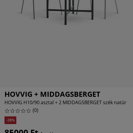
torápolók és kiegészítők
ltéri világítás
epedők
gykeretek
lágítás
emping
uhásszekrények
gyalapok
áztartás
álószoba bútorok
gyrácsok
yerekszoba
yerek matracok
sási kiegészítők
yerekágyak
HOVVIG + MIDDAGSBERGET
HOVVIG H10/90 asztal + 2 MIDDAGSBERGET szék natúr
(
0
)
-28%
85000 Ft