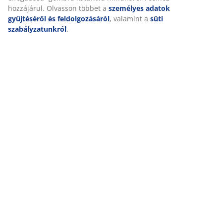
„Módosítás” részben olvashat, és a hozzájárulását a süti
ikonra kattintva visszavonhatja. Az „Összes elfogadása”
gombra kattintva mindhárom célhoz hozzájárul. Olvasson
Értékelések
többet a
személyes adatok gyűjtéséről és
(
0
)
feldolgozásáról
, valamint a
süti szabályzatunkról
.
Kiszállítás