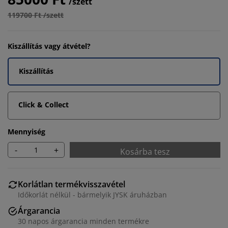
/szett
119700 Ft /szett
Kiszállítás vagy átvétel?
Kiszállítás
Click & Collect
Mennyiség
-
+
Kosárba tesz
Korlátlan termékvisszavétel
Időkorlát nélkül - bármelyik JYSK áruházban
Árgarancia
30 napos árgarancia minden termékre