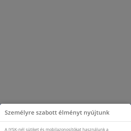
nagyszerű áron.
Személyre szabott élményt nyújtunk
A JYSK-nél sütiket és mobilazonosítókat használunk a