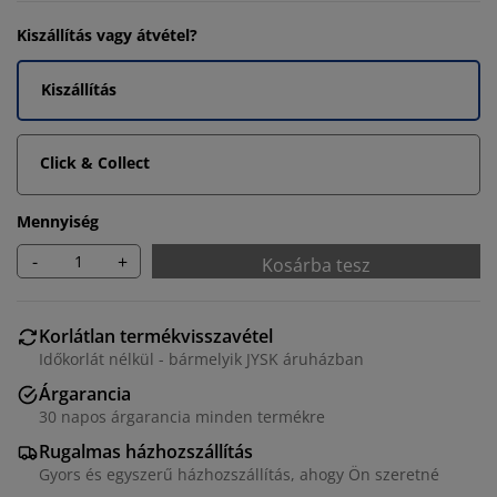
Kiszállítás vagy átvétel?
Kiszállítás
Click & Collect
Mennyiség
-
+
Kosárba tesz
Korlátlan termékvisszavétel
Időkorlát nélkül - bármelyik JYSK áruházban
Árgarancia
30 napos árgarancia minden termékre
Rugalmas házhozszállítás
Gyors és egyszerű házhozszállítás, ahogy Ön szeretné