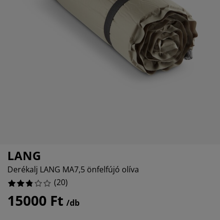
torápolók és kiegészítők
ltéri világítás
epedők
ykeretek
lágítás
emping
uhásszekrények
yalapok
ztartás
lószoba bútorok
yrácsok
yerekszoba
erek matracok
sási kiegészítők
yerekágyak
LANG
Derékalj LANG MA7,5 önfelfújó olíva
(
20
)
15000 Ft
/db