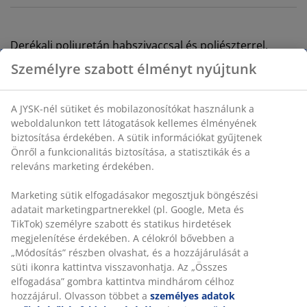
Derékalj poliuretán habszivaccsal és poliészterrel.
Önfelfújó. SZ60 x H190 x MA7,5 cm
SKU: 4700036
Személyre szabott élményt nyújtunk
Összeszerelési útmutató
Összeszerelési útmutató
A JYSK-nél sütiket és mobilazonosítókat használunk a
weboldalunkon tett látogatások kellemes élményének
biztosítása érdekében. A sütik információkat gyűjtenek
Részletes Adatok
Önről a funkcionalitás biztosítása, a statisztikák és a
releváns marketing érdekében.
Marketing sütik elfogadásakor megosztjuk böngészési
Értékelések
adatait marketingpartnerekkel (pl. Google, Meta és TikTok)
(
20
)
személyre szabott és statikus hirdetések megjelenítése
érdekében. A célokról bővebben a „Módosítás” részben
olvashat, és a hozzájárulását a süti ikonra kattintva