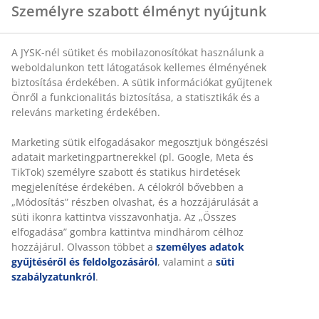
Személyre szabott élményt nyújtunk
Az egyszerű szolárlámpák és gyertyák hasznosak
nyáron, de ősszel már némileg erősebb hőforrásokra
van szükség. A fűthető ülés vagy a kerti tűzrakhely
A JYSK-nél sütiket és mobilazonosítókat használunk a
tökéletes megoldást nyújthat a hűvösödő estéken.
weboldalunkon tett látogatások kellemes élményének
biztosítása érdekében. A sütik információkat gyűjtenek
Önről a funkcionalitás biztosítása, a statisztikák és a
releváns marketing érdekében.
-28%
A készlet
erejéig
Marketing sütik elfogadásakor megosztjuk böngészési
adatait marketingpartnerekkel (pl. Google, Meta és
TikTok) személyre szabott és statikus hirdetések
megjelenítése érdekében. A célokról bővebben a
„Módosítás” részben olvashat, és a hozzájárulását a
ROSENFINK
süti ikonra kattintva visszavonhatja. Az „Összes
Tűzrakó
elfogadása” gombra kattintva mindhárom célhoz
ROSENFINK
hozzájárul. Olvasson többet a
személyes adatok
ÁTM59xMA16
gyűjtéséről és feldolgozásáról
, valamint a
süti
fekete
szabályzatunkról
.
12500