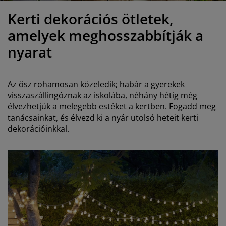
útorápolók és kiegészítők
ltéri világítás
epedők
gykeretek
lágítás
Kerti dekorációs ötletek,
emping
uhásszekrények
gyalapok
áztartás
amelyek meghosszabbítják a
nyarat
álószoba bútorok
gyrácsok
yerekszoba
yerek matracok
osási kiegészítők
Az ősz rohamosan közeledik; habár a gyerekek
visszaszállingóznak az iskolába, néhány hétig még
yerekágyak
élvezhetjük a melegebb estéket a kertben. Fogadd meg
tanácsainkat, és élvezd ki a nyár utolsó heteit kerti
dekorációinkkal.