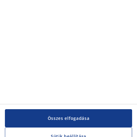
Kategóriák
Kategóriák
Vevőszolgálat
Vevőszolgálat
JYSK
JYSK
KÖZPONTI IRODA
JYSK követése
Összes elfogadása
Sütik beállítása