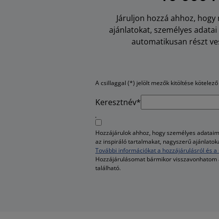
Járuljon hozzá ahhoz, hogy m
ajánlatokat, személyes adata
automatikusan részt ves
A csillaggal (*) jelölt mezők kitöltése kötelező
Keresztnév*
Hozzájárulok ahhoz, hogy személyes adataim 
az inspiráló tartalmakat, nagyszerű ajánlato
További információkat a hozzájárulásról és a 
Hozzájárulásomat bármikor visszavonhatom
található.