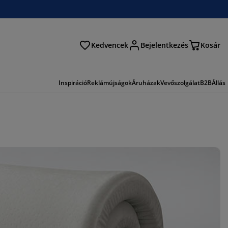
Kedvencek
Bejelentkezés
Kosár
és
Inspiráció
Reklámújságok
Áruházak
Vevőszolgálat
B2B
Állás