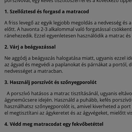
porszívóval, egy kevés tisztítószerrel és a következő tipp
1. Szellőztesd és forgasd a matracod
A friss levegő az egyik legjobb megoldás a nedvesség és a
előtt. A havonta 2-3 alkalommal való forgatással csökken
ránehezedik. Ezzel egyenletesen használódik a matrac é
2. Várj a beágyazással
Ne aggódj a beágyazás halogatása miatt, ugyanis ezzel id
az ágyad és megvédi a paplanokat és párnákat a portól, de f
nedvességet a matracban.
3. Használj porszívót és szőnyegporolót
A porszívó hatásos a matrac tisztításánál, ugyanis eltáv
ágyneműcsere idején. Használd a puhább, kefés porszívóf
használhatsz szőnyegporolót is, amivel kiverheted a port é
el megtisztítani az ágykeretet és az ágyvégeket, mielőtt 
4. Védd meg matracodat egy fekvőbetéttel