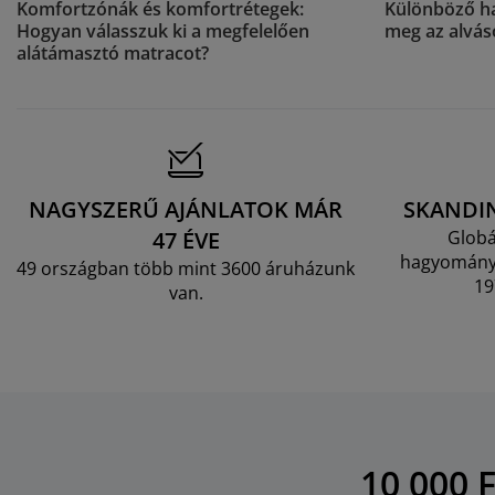
Komfortzónák és komfortrétegek:
Különböző ha
Hogyan válasszuk ki a megfelelően
meg az alvás
alátámasztó matracot?
NAGYSZERŰ AJÁNLATOK MÁR
SKANDI
47 ÉVE
Globá
hagyományo
49 országban több mint 3600 áruházunk
19
van.
10 000 