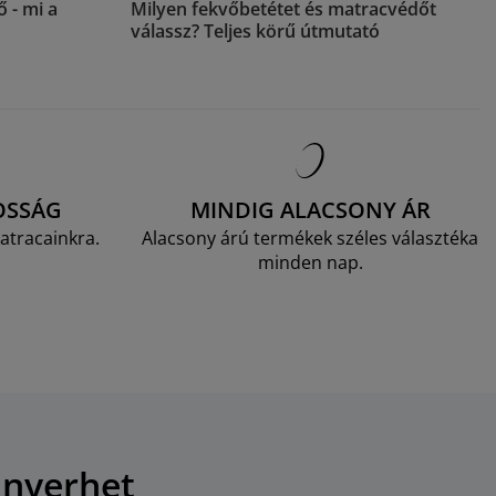
 - mi a
Milyen fekvőbetétet és matracvédőt
válassz? Teljes körű útmutató
OSSÁG
MINDIG ALACSONY ÁR
atracainkra.
Alacsony árú termékek széles választéka
minden nap.
 nyerhet