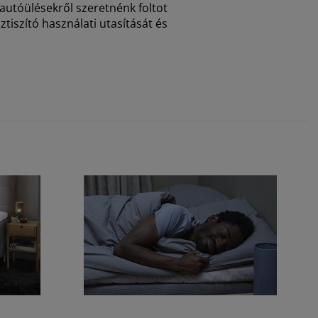
 autóülésekről szeretnénk foltot
tiszító használati utasítását és