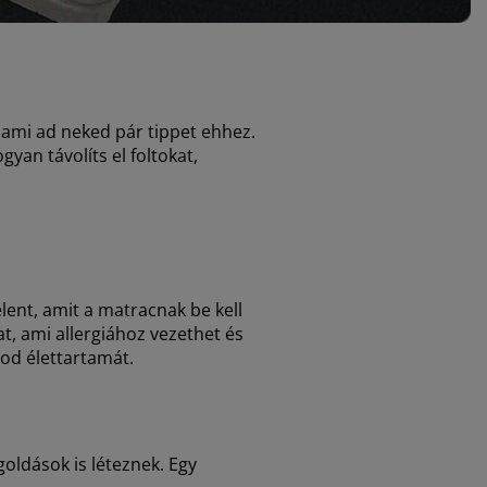
 ami ad neked pár tippet ehhez.
an távolíts el foltokat,
lent, amit a matracnak be kell
t, ami allergiához vezethet és
cod élettartamát.
oldások is léteznek. Egy