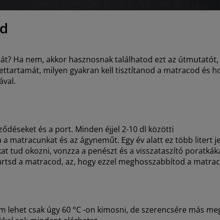
od
ját? Ha nem, akkor hasznosnak találhatod ezt az útmutatót,
rtamát, milyen gyakran kell tisztítanod a matracod és hogy
ával.
déseket és a port. Minden éjjel 2-10 dl közötti
a matracunkat és az ágyneműt. Egy év alatt ez több litert je
at tud okozni, vonzza a penészt és a visszataszító poratkáka
 tartsd a matracod, az, hogy ezzel meghosszabbítod a matra
m lehet csak úgy 60 °C -on kimosni, de szerencsére más meg