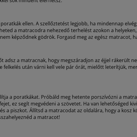
ekkel sok mindent elérhetsz.
 poratkák ellen. A szellőztetést legjobb, ha mindennap elvég
theted a matracodra nehezedő terhelést azokon a helyeken,
s nem képződnek gödrök.
Forgasd meg az egész matracot, h
őt adsz a matracnak, hogy megszáradjon az éjjel rákerült n
elkelés után várni kell vele pár órát, mielőtt leterítjük, me
olítja a poratkákat. Próbáld meg hetente porszívózni a matra
ejet, ez segít megvédeni a szövetet. Ha van lehetőséged ki
s a piszkot. Állítsd a matracodat az oldalára, hogy a kosz k
visszahelyeznéd a matracot!