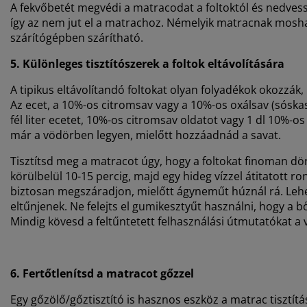
A fekvőbetét megvédi a matracodat a foltoktól és nedvessé
így az nem jut el a matrachoz. Némelyik matracnak mos
szárítógépben szárítható.
5. Különleges tisztítószerek a foltok eltávolítására
A tipikus eltávolítandó foltokat olyan folyadékok okozzák,
Az ecet, a 10%-os citromsav vagy a 10%-os oxálsav (sóskasa
fél liter ecetet, 10%-os citromsav oldatot vagy 1 dl 10%-os
már a vödörben legyen, mielőtt hozzáadnád a savat.
Tisztítsd meg a matracot úgy, hogy a foltokat finoman dö
körülbelül 10-15 percig, majd egy hideg vízzel átitatott r
biztosan megszáradjon, mielőtt ágyneműt húznál rá. Lehet
eltűnjenek. Ne felejts el gumikesztyűt használni, hogy a bőr
Mindig kövesd a feltűntetett felhasználási útmutatóka
6. Fertőtlenítsd a matracot gőzzel
Egy gőzölő/gőztisztító is hasznos eszköz a matrac tisztítá