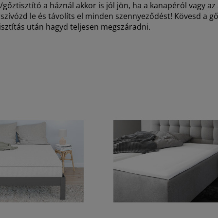
gőztisztító a háznál akkor is jól jön, ha a kanapéról vagy az
szívózd le és távolíts el minden szennyeződést! Kövesd a gőz
sztítás után hagyd teljesen megszáradni.