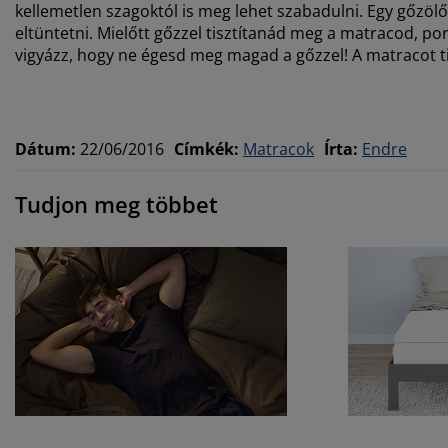
kellemetlen szagoktól is meg lehet szabadulni. Egy gőzölő/
eltüntetni. Mielőtt gőzzel tisztítanád meg a matracod, por
vigyázz, hogy ne égesd meg magad a gőzzel! A matracot ti
Dátum
:
22/06/2016
Címkék
:
Matracok
Írta
:
Endre
Tudjon meg többet