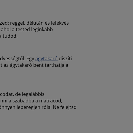
zed: reggel, délután és lefekvés
 ahol a tested leginkább
a tudod.
edvességtől. Egy
ágytakaró
díszíti
rt az ágytakaró bent tarthatja a
codat, de legalábbis
vinni a szabadba a matracod,
önnyen leperegjen róla! Ne felejtsd