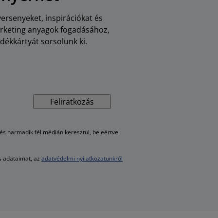
versenyeket, inspirációkat és
arketing anyagok fogadásához,
dékkártyát sorsolunk ki.
Feliratkozás
s harmadik fél médián keresztül, beleértve
es adataimat, az
adatvédelmi nyilatkozatunkról