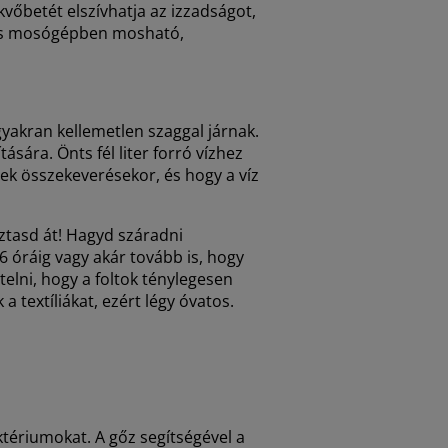
vőbetét elszívhatja az izzadságot,
 és mosógépben mosható,
gyakran kellemetlen szaggal járnak.
sára. Önts fél liter forró vízhez
erek összekeverésekor, és hogy a víz
ztasd át! Hagyd száradni
6 óráig vagy akár tovább is, hogy
elni, hogy a foltok ténylegesen
a textíliákat, ezért légy óvatos.
t!
aktériumokat. A gőz segítségével a