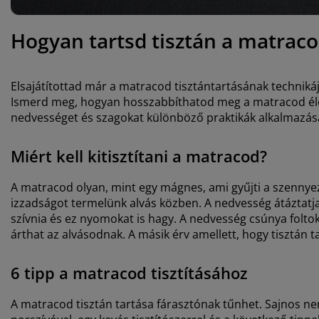
Hogyan tartsd tisztán a matrac
Elsajátítottad már a matracod tisztántartásának techniká
Ismerd meg, hogyan hosszabbíthatod meg a matracod életta
nedvességet és szagokat különböző praktikák alkalmazás
Miért kell kitisztítani a matracod?
A matracod olyan, mint egy mágnes, ami gyűjti a szennyező
izzadságot termelünk alvás közben. A nedvesség átáztatja 
szívnia és ez nyomokat is hagy. A nedvesség csúnya foltok
árthat az alvásodnak. A másik érv amellett, hogy tisztán
6 tipp a matracod tisztításához
A matracod tisztán tartása fárasztónak tűnhet. Sajnos ne