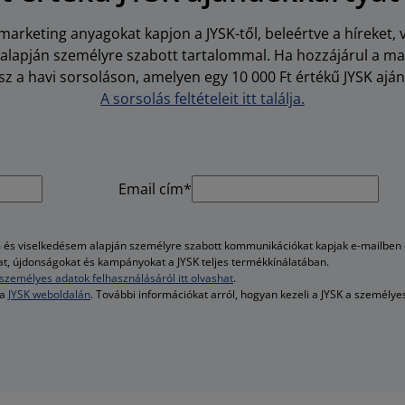
arketing anyagokat kapjon a JYSK-től, beleértve a híreket, 
i alapján személyre szabott tartalommal. Ha hozzájárul a m
z a havi sorsoláson, amelyen egy 10 000 Ft értékű JYSK aján
A sorsolás feltételeit itt találja.
Email cím*
és viselkedésem alapján személyre szabott kommunikációkat kapjak e-mailben é
kat, újdonságokat és kampányokat a JYSK teljes termékkínálatában.
személyes adatok felhasználásáról itt olvashat
.
 a
JYSK weboldalán
. További információkat arról, hogyan kezeli a JYSK a személy