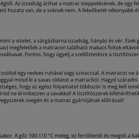
gtől. Az izzadság árthat a matrac steppelésének, de egy fek
ható huzata van, de a soknak nem. A fekvőbetét vékonyabb
 mint a vizelet, a sárgásbarna izzadság, hányás és vér. Ezek 
v) megfelelőek a matracon található makacs foltok eltávolítá
 oxálsavat. Fontos, hogy ügyelj a szellőztetésre a tisztítósz
rzsölöd egy nedves ruhával vagy szivaccsal. A matracot ne á
onggyal mosd ki a savas oldatot a matracból. Hagyd száradni 
séges, hogy az egész folyamatot többször is meg kell ismét
öd ne érintkezzen a savakkal! A tisztítószerek kifehéríthetik 
t a vegyszerek üvegén és a matrac gyártójának előírásai
sakor. A gőz 100-110 °C meleg, ez fertőtleníti és megöli a b