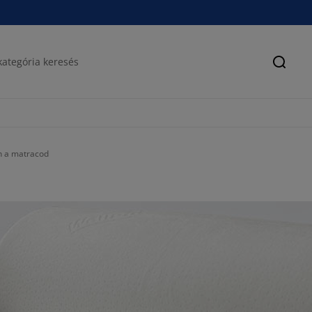
Keres
án a matracod