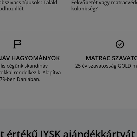
bszivacs típusok : Találd
Fekvőbetét vagy matracvédő
odhoz illőt
különbség?
NÁV HAGYOMÁNYOK
MATRAC SZAVAT
lis cégünk skandináv
25 év szavatosság GOLD m
kkal rendelkezik. Alapítva
79-ben Dániában.
Ft értékű JYSK ajándékkártyát