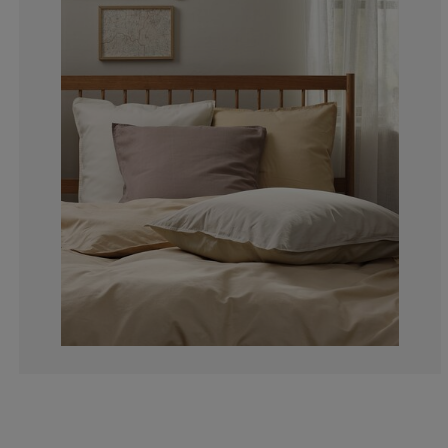
0%
0%
50%