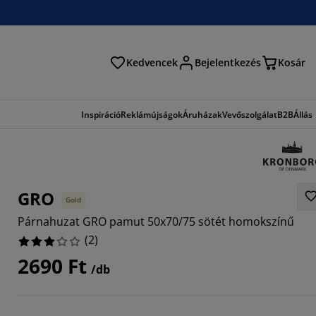
Kedvencek
Bejelentkezés
Kosár
és
Inspiráció
Reklámújságok
Áruházak
Vevőszolgálat
B2B
Állás
GRO
Gold
Párnahuzat GRO pamut 50x70/75 sötét homokszínű
(
2
)
2690 Ft
/db