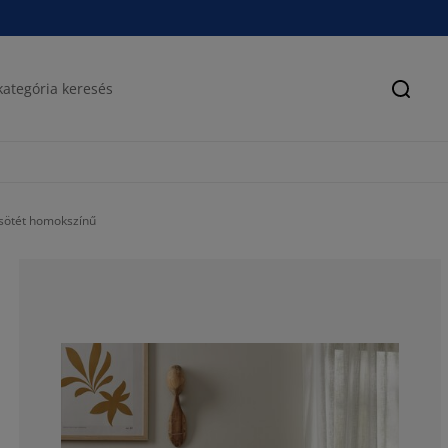
Keres
sötét homokszínű
50%
0%