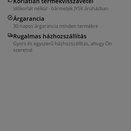
Korlátlan termékvisszavétel
Időkorlát nélkül - bármelyik JYSK áruházban
Árgarancia
30 napos árgarancia minden termékre
Rugalmas házhozszállítás
Gyors és egyszerű házhozszállítás, ahogy Ön
szeretné