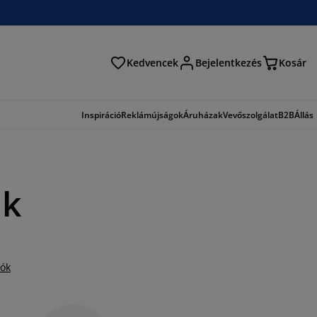
Kedvencek
Bejelentkezés
Kosár
és
Inspiráció
Reklámújságok
Áruházak
Vevőszolgálat
B2B
Állás
nk
iók