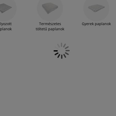
ndenki találhat a saját igényeinek, az aktuális
poliészter paplan választékunkat, és válassza ki
lyozott
Természetes
Gyerek paplanok
planok
töltetű paplanok