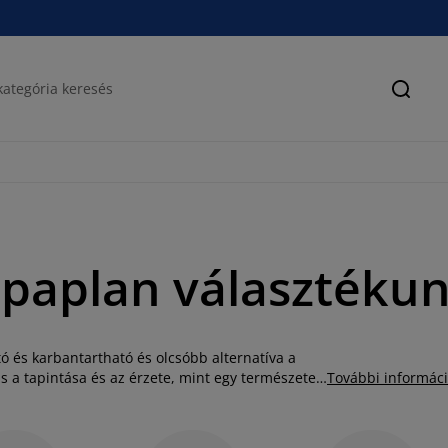
Keres
 paplan választéku
 és karbantartható és olcsóbb alternatíva a
s a tapintása és az érzete, mint egy természetes
További informác
nthet. Sokan például nyári paplanként
, hatékonyan segít elvezetni a verítéket, és
nél különböző vastagságú és hőszigetelő