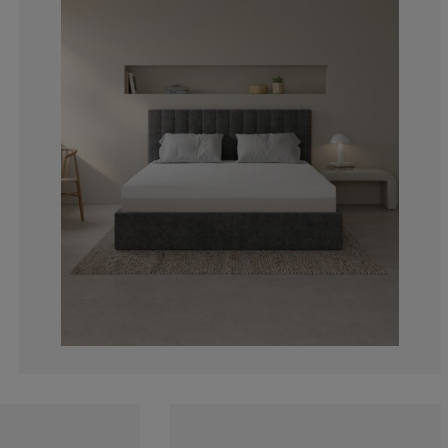
7.692307692307
0%
0%