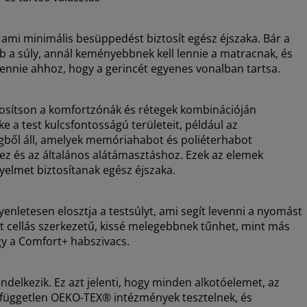
ami minimális besüppedést biztosít egész éjszaka. Bár a
 a súly, annál keményebbnek kell lennie a matracnak, és
ennie ahhoz, hogy a gerincét egyenes vonalban tartsa.
ztosítson a komfortzónák és rétegek kombinációján
 a test kulcsfontosságú területeit, például az
egből áll, amelyek memóriahabot és poliéterhabot
z és az általános alátámasztáshoz. Ezek az elemek
yelmet biztosítanak egész éjszaka.
enletesen elosztja a testsúlyt, ami segít levenni a nyomást
rt cellás szerkezetű, kissé melegebbnek tűnhet, mint más
gy a Comfort+ habszivacs.
lkezik. Ez azt jelenti, hogy minden alkotóelemet, az
g, független OEKO-TEX® intézmények tesztelnek, és