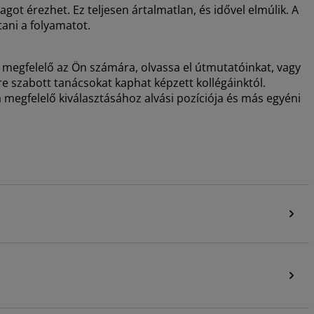
got érezhet. Ez teljesen ártalmatlan, és idővel elmúlik. A
tani a folyamatot.
 megfelelő az Ön számára, olvassa el útmutatóinkat, vagy
e szabott tanácsokat kaphat képzett kollégáinktól.
 megfelelő kiválasztásához alvási pozíciója és más egyéni