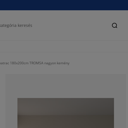
Keres
matrac 180x200cm TROMSA nagyon kemény
92.3076923076
0%