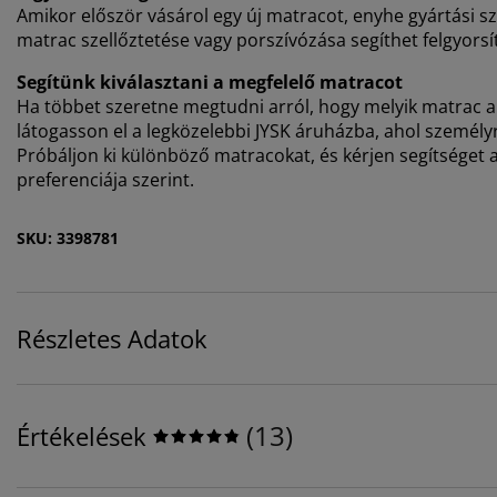
Amikor először vásárol egy új matracot, enyhe gyártási sza
matrac szellőztetése vagy porszívózása segíthet felgyorsí
Segítünk kiválasztani a megfelelő matracot
Ha többet szeretne megtudni arról, hogy melyik matrac a
látogasson el a legközelebbi JYSK áruházba, ahol személyr
Próbáljon ki különböző matracokat, és kérjen segítséget a
preferenciája szerint.
SKU: 3398781
Részletes Adatok
(
13
)
Értékelések