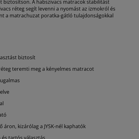
t biztosítson. A habszivacs matracok stabilitást
vacs réteg segít levenni a nyomást az izmokról és
ként a matrachuzat poratka-gátló tulajdonságokkal
asztást biztosít
réteg teremti meg a kényelmes matracot
rugalmas
elve
al
ató
 áron, kizárólag a JYSK-nél kaphatók
és tartós választás