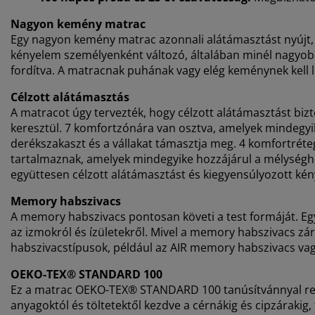
Nagyon kemény matrac
Egy nagyon kemény matrac azonnali alátámasztást nyújt, 
kényelem személyenként változó, általában minél nagyobb
fordítva. A matracnak puhának vagy elég keménynek kell l
Célzott alátámasztás
A matracot úgy tervezték, hogy célzott alátámasztást bi
keresztül. 7 komfortzónára van osztva, amelyek mindegyike
derékszakaszt és a vállakat támasztja meg. 4 komfortrét
tartalmaznak, amelyek mindegyike hozzájárul a mélységhe
együttesen célzott alátámasztást és kiegyensúlyozott kén
Memory habszivacs
A memory habszivacs pontosan követi a test formáját. Egy
az izmokról és ízületekről. Mivel a memory habszivacs zá
habszivacstípusok, például az AIR memory habszivacs va
OEKO-TEX® STANDARD 100
Ez a matrac OEKO-TEX® STANDARD 100 tanúsítvánnyal rende
anyagoktól és töltetektől kezdve a cérnákig és cipzáraki