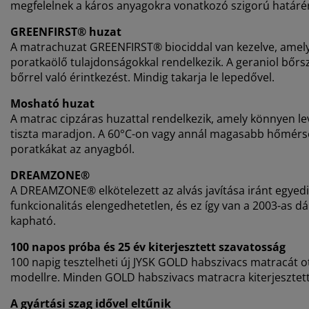
megfelelnek a káros anyagokra vonatkozó szigorú határé
GREENFIRST® huzat
A matrachuzat GREENFIRST® biociddal van kezelve, amely 
poratkaölő tulajdonságokkal rendelkezik. A geraniol
bőrsz
bőrrel való érintkezést. Mindig takarja le lepedővel.
Mosható huzat
A matrac cipzáras huzattal rendelkezik, amely könnyen 
tiszta maradjon. A 60°C-on vagy annál magasabb hőmérsé
poratkákat az anyagból.
DREAMZONE®
A DREAMZONE® elkötelezett az alvás javítása iránt egyed
funkcionalitás elengedhetetlen, és ez így van a 2003-as 
kapható.
100 napos próba és 25 év kiterjesztett szavatosság
100 napig tesztelheti új JYSK GOLD habszivacs matracát ot
modellre. Minden GOLD habszivacs matracra kiterjesztett 2
A gyártási szag idővel eltűnik