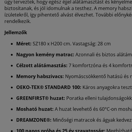
úgy terveztek, hogy egész éjjel alátámasztást és kényelme
biztosítanak, és jól idomulnak a testhez. A memory habszi
ízületekről, így pihentető alvást élvezhet. További előny
rendelkezik.
Jellemzők
Méret:
SZ180 x H200 cm. Vastagság: 28 cm
Nagyon kemény matrac:
Azonnali és biztos alátám
Célzott alátámasztás:
7 komfortzóna és 4 komfort
Memory habszivacs:
Nyomáscsökkentő hatású és 
OEKO-TEX® STANDARD 100:
Káros anyagokra teszt
GREENFIRST® huzat:
Poratka elleni tulajdonságokk
Mosható huzat:
A huzat levehető és 60°C-on mosh
DREAMZONE®:
Minőségi matracok és ágyak kedvező
100 napos próba és 25 év szavatosság:
Megbízható 