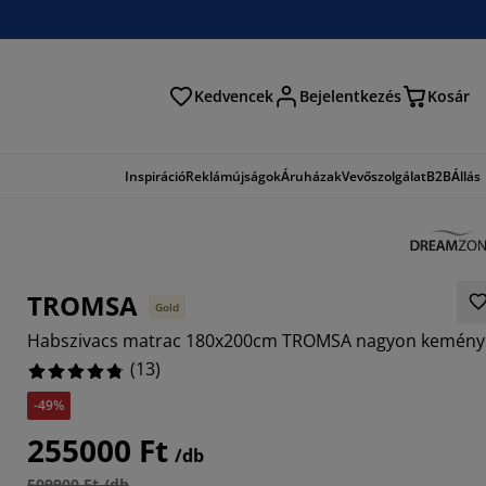
Kedvencek
Bejelentkezés
Kosár
és
Inspiráció
Reklámújságok
Áruházak
Vevőszolgálat
B2B
Állás
TROMSA
Gold
Habszivacs matrac 180x200cm TROMSA nagyon kemény
(
13
)
-49%
923%
255000 Ft
/db
509900 Ft /db