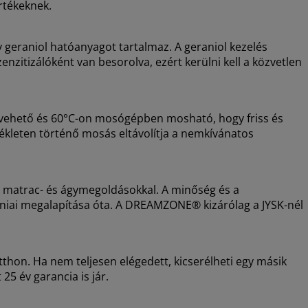
rtékeknek.
geraniol hatóanyagot tartalmaz. A geraniol kezelés
enzitizálóként
van besorolva, ezért kerülni kell a közvetlen
levehető és 60°C-on mosógépben mosható, hogy friss és
kleten történő mosás eltávolítja a nemkívánatos
i matrac- és ágymegoldásokkal. A minőség és a
dániai megalapítása óta. A DREAMZONE® kizárólag a JYSK-nél
thon. Ha nem teljesen elégedett, kicserélheti egy másik
5 év garancia is jár.