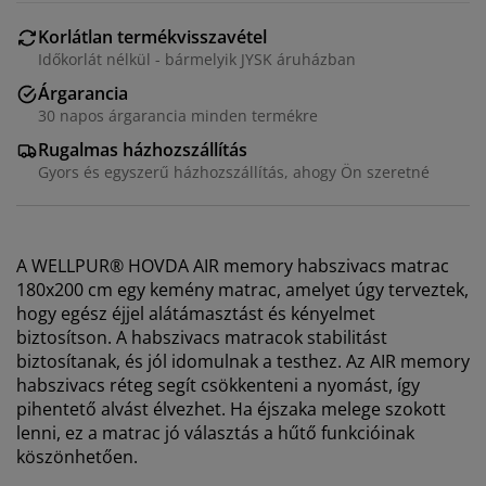
Korlátlan termékvisszavétel
Időkorlát nélkül - bármelyik JYSK áruházban
Árgarancia
30 napos árgarancia minden termékre
Rugalmas házhozszállítás
Gyors és egyszerű házhozszállítás, ahogy Ön szeretné
A WELLPUR® HOVDA AIR memory habszivacs matrac
180x200 cm egy kemény matrac, amelyet úgy terveztek,
hogy egész éjjel alátámasztást és kényelmet
biztosítson. A habszivacs matracok stabilitást
biztosítanak, és jól idomulnak a testhez. Az AIR memory
habszivacs réteg segít csökkenteni a nyomást, így
pihentető alvást élvezhet. Ha éjszaka melege szokott
lenni, ez a matrac jó választás a hűtő funkcióinak
köszönhetően.