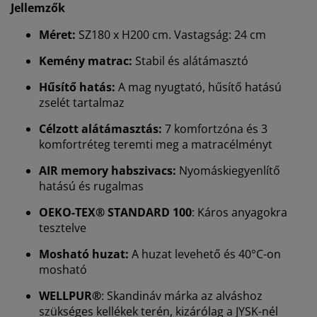
Jellemzők
Méret:
SZ180 x H200 cm. Vastagság: 24 cm
Kemény matrac:
Stabil és alátámasztó
Hűsítő hatás:
A mag nyugtató, hűsítő hatású
zselét tartalmaz
Célzott alátámasztás:
7 komfortzóna és 3
komfortréteg teremti meg a matracélményt
AIR memory habszivacs:
Nyomáskiegyenlítő
hatású és rugalmas
OEKO-TEX® STANDARD 100
: Káros anyagokra
tesztelve
Mosható huzat:
A huzat levehető és 40°C-on
mosható
WELLPUR®
: Skandináv márka az alváshoz
szükséges kellékek terén, kizárólag a JYSK-nél