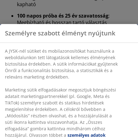
kapható
100 napos próba és 25 év szavatosság
:
Megbízható és hosszan tartó választás
Kemény matrac
Egy kemény matrac segít egyenletesen elosztani a
testsúlyt, ami stabil alvási felületet és fokozott
alátámasztást biztosít egész éjszaka. Bár a kényelem
személyenként változó, általában minél nagyobb a súly,
annál keményebbnek kell lennie a matracnak, és
fordítva. A matracnak puhának vagy elég keménynek
kell lennie ahhoz, hogy a gerincét egyenes vonalban
tartsa.
Hűsítő hatás
A mag zselét tartalmaz, amely elnyeli a testhőt és
elvezeti azt, így azonnal hűsítő érzést biztosít. Ráadásul
az anyag polietilén szálakat tartalmaz, amelyek
természetesen hűvös tapintásúak.