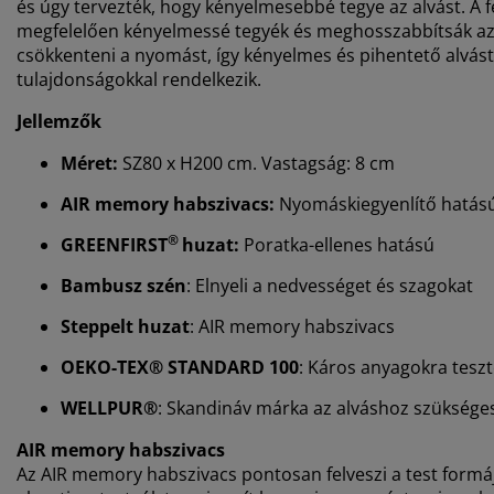
és úgy tervezték, hogy kényelmesebbé tegye az alvást. A
megfelelően kényelmessé tegyék és meghosszabbítsák az 
csökkenteni a nyomást, így kényelmes és pihentető alvást
tulajdonságokkal rendelkezik.
Jellemzők
Méret:
SZ80 x H200 cm. Vastagság: 8 cm
AIR memory habszivacs:
Nyomáskiegyenlítő hatás
®
GREENFIRST
huzat:
Poratka-ellenes hatású
Bambusz szén
: Elnyeli a nedvességet és szagokat
Steppelt huzat
: AIR memory habszivacs
OEKO-TEX® STANDARD 100
: Káros anyagokra teszt
WELLPUR®
: Skandináv márka az alváshoz szükséges 
AIR memory habszivacs
Az AIR memory habszivacs pontosan felveszi a test form