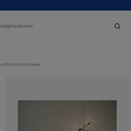
Keres
cm WELLPUR GULEN fehér
60.04415011037
13.68653421633