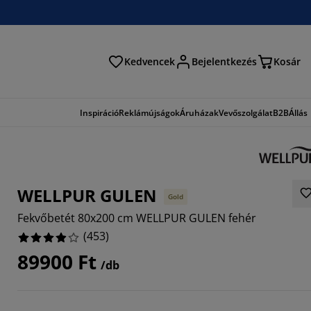
Kedvencek
Bejelentkezés
Kosár
és
Inspiráció
Reklámújságok
Áruházak
Vevőszolgálat
B2B
Állás
WELLPUR GULEN
Gold
Fekvőbetét 80x200 cm WELLPUR GULEN fehér
(
453
)
89900 Ft
/db
527%
5541%