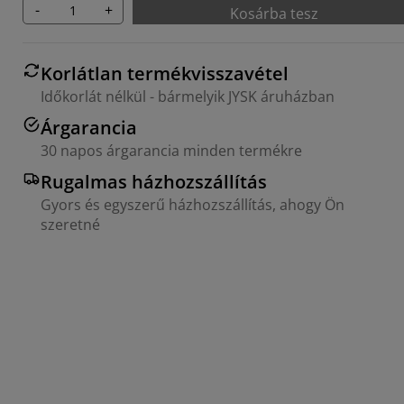
-
+
Kosárba tesz
Korlátlan termékvisszavétel
Időkorlát nélkül - bármelyik JYSK áruházban
Árgarancia
30 napos árgarancia minden termékre
Rugalmas házhozszállítás
Gyors és egyszerű házhozszállítás, ahogy Ön
szeretné