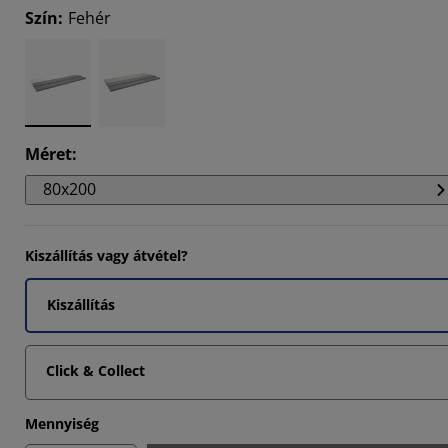
Szín
:
Fehér
8347%
973%
0377%
Méret
:
80x200
Kiszállítás vagy átvétel?
Kiszállítás
Click & Collect
Mennyiség