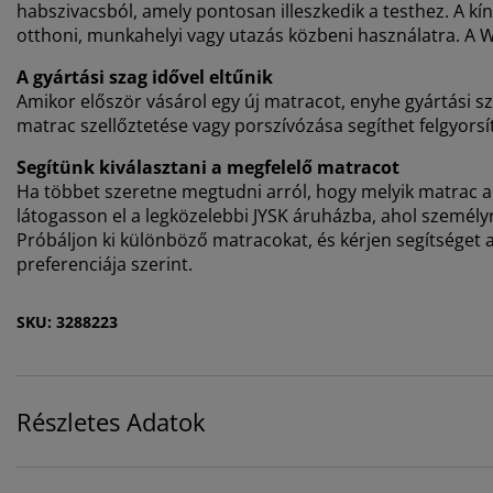
habszivacsból, amely pontosan illeszkedik a testhez. A k
otthoni, munkahelyi vagy utazás közbeni használatra. A 
A gyártási szag idővel eltűnik
Amikor először vásárol egy új matracot, enyhe gyártási sza
matrac szellőztetése vagy porszívózása segíthet felgyorsí
Segítünk kiválasztani a megfelelő matracot
Ha többet szeretne megtudni arról, hogy melyik matrac a
látogasson el a legközelebbi JYSK áruházba, ahol személyr
Próbáljon ki különböző matracokat, és kérjen segítséget a
preferenciája szerint.
SKU: 3288223
Részletes Adatok