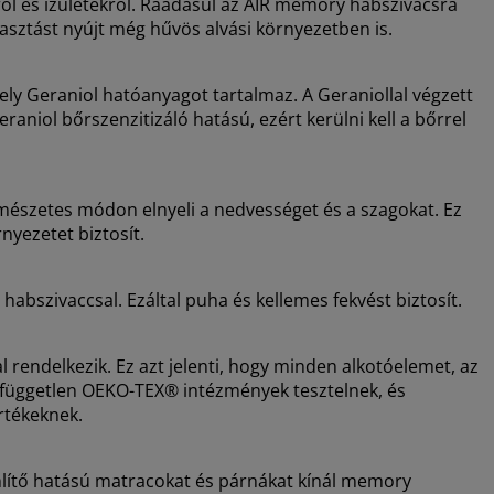
król és ízületekről. Ráadásul az AIR memory habszivacsra
asztást nyújt még hűvös alvási környezetben is.
ly Geraniol hatóanyagot tartalmaz. A Geraniollal végzett
raniol bőrszenzitizáló hatású, ezért kerülni kell a bőrrel
mészetes módon elnyeli a nedvességet és a szagokat. Ez
nyezetet biztosít.
bszivaccsal. Ezáltal puha és kellemes fekvést biztosít.
endelkezik. Ez azt jelenti, hogy minden alkotóelemet, az
g, független OEKO-TEX® intézmények tesztelnek, és
rtékeknek.
ítő hatású matracokat és párnákat kínál memory