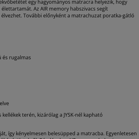
 fekvőbetétet egy hagyományos matracra helyezik, hogy
élettartamát. Az AIR memory habszivacs segít
 élvezhet. További előnyként a matrachuzat poratka-gátló
ú és rugalmas
elve
kellékek terén, kizárólag a JYSK-nél kapható
áját, így kényelmesen belesüpped a matracba. Egyenletesen