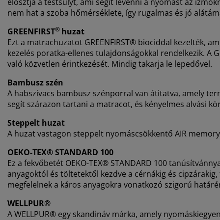
elosztja a testsúlyt, ami segít levenni a nyomást az izmo
nem hat a szoba hőmérséklete, így rugalmas és jó alátám
®
GREENFIRST
huzat
Ezt a matrachuzatot GREENFIRST® biociddal kezelték, ame
kezelés poratka-ellenes tulajdonságokkal rendelkezik. A Ge
való közvetlen érintkezését. Mindig takarja le lepedővel.
Bambusz szén
A habszivacs bambusz szénporral van átitatva, amely ter
segít szárazon tartani a matracot, és kényelmes alvási kör
Steppelt huzat
A huzat vastagon steppelt nyomáscsökkentő AIR memory ha
OEKO-TEX® STANDARD 100
Ez a fekvőbetét OEKO-TEX® STANDARD 100 tanúsítvánnyal r
anyagoktól és töltetektől kezdve a cérnákig és cipzáraki
megfelelnek a káros anyagokra vonatkozó szigorú határé
WELLPUR®
A WELLPUR® egy skandináv márka, amely nyomáskiegyenl