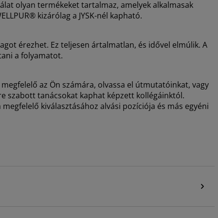
ínálat olyan termékeket tartalmaz, amelyek alkalmasak
WELLPUR® kizárólag a JYSK-nél kapható.
got érezhet. Ez teljesen ártalmatlan, és idővel elmúlik. A
tani a folyamatot.
 megfelelő az Ön számára, olvassa el útmutatóinkat, vagy
e szabott tanácsokat kaphat képzett kollégáinktól.
 megfelelő kiválasztásához alvási pozíciója és más egyéni