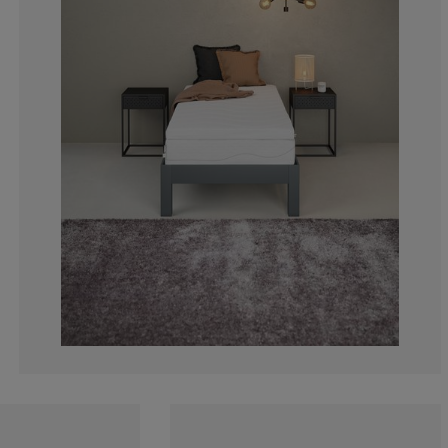
3.973509933774
4.635761589403
17.66004415011