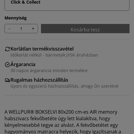
Click & Collect
Mennyiség
-
+
Kosárba tesz
Korlátlan termékvisszavétel
Időkorlát nélkül - bármelyik JYSK áruházban
Árgarancia
30 napos árgarancia minden termékre
Rugalmas házhozszállítás
Gyors és egyszerű házhozszállítás, ahogy Ön szeretné
A WELLPUR® BOKSELVI 80x200 cm-es AIR memory
habszivacs fekvőbetéte úgy lett kialakítva, hogy
kényelmesebbé tegye az alvást. A fekvőbetétet egy
hagyományos matracra helyezik, hogy igazítsanak a