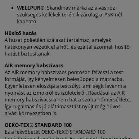
biztosítása érdekében. A sütik információkat gyűjtenek
WELLPUR®
: Skandináv márka az alváshoz
Önről a funkcionalitás biztosítása, a statisztikák és a
szükséges kellékek terén, kizárólag a JYSK-nél
releváns marketing érdekében.
kapható
Marketing sütik elfogadásakor megosztjuk böngészési
Hűsítő hatás
adatait marketingpartnerekkel (pl. Google, Meta és
A huzat polietilén szálakat tartalmaz, amelyek
TikTok) személyre szabott és statikus hirdetések
hatékonyan vezetik el a hőt, és ezáltal azonnali hűsítő
megjelenítése érdekében. A célokról bővebben a
hatást biztosítanak.
„Módosítás” részben olvashat, és a hozzájárulását a
süti ikonra kattintva visszavonhatja. Az „Összes
AIR memory habszivacs
elfogadása” gombra kattintva mindhárom célhoz
Az AIR memory habszivacs pontosan felveszi a test
hozzájárul. Olvasson többet a
személyes adatok
formáját, így kényelmesen belesüpped a matracba.
gyűjtéséről és feldolgozásáról
, valamint a
süti
Egyenletesen elosztja a testsúlyt, ami segít levenni a
szabályzatunkról
.
nyomást az izmokról és ízületekről. Ráadásul az AIR
memory habszivacsra nem hat a szoba hőmérséklete,
így rugalmas és jó alátámasztást nyújt még hűvös
alvási környezetben is.
OEKO-TEX® STANDARD 100
Ez a fekvőbetét OEKO-TEX® STANDARD 100
tanúsítvánnyal rendelkezik. Ez azt jelenti, hogy minden