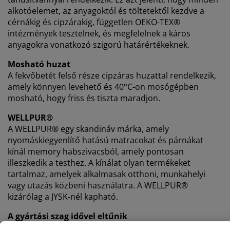
alkotóelemet, az anyagoktól és töltetektől kezdve a
cérnákig és cipzárakig, független OEKO-TEX®
intézmények tesztelnek, és megfelelnek a káros
anyagokra vonatkozó szigorú határértékeknek.
Mosható huzat
A fekvőbetét felső része cipzáras huzattal rendelkezik,
amely könnyen levehető és 40°C-on mosógépben
mosható, hogy friss és tiszta maradjon.
WELLPUR®
A WELLPUR® egy skandináv márka, amely
nyomáskiegyenlítő hatású matracokat és párnákat
kínál memory habszivacsból, amely pontosan
illeszkedik a testhez. A kínálat olyan termékeket
tartalmaz, amelyek alkalmasak otthoni, munkahelyi
vagy utazás közbeni használatra. A WELLPUR®
kizárólag a JYSK-nél kapható.
A gyártási szag idővel eltűnik
Amikor először vásárol egy új matracot, enyhe gyártási