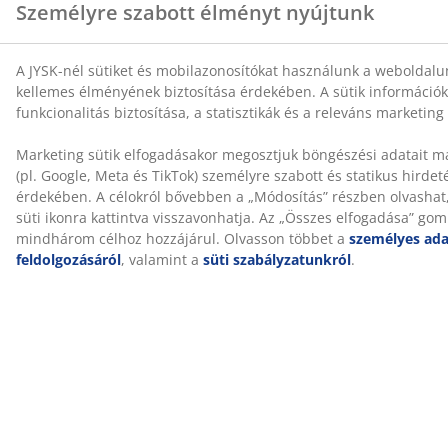
szagot érezhet. Ez teljesen ártalmatlan, és idővel
elmúlik. A matrac szellőztetése vagy porszívózása
segíthet felgyorsítani a folyamatot.
Segítünk kiválasztani a megfelelő matracot
Ha többet szeretne megtudni arról, hogy melyik
matrac a megfelelő az Ön számára, olvassa el
útmutatóinkat, vagy látogasson el a legközelebbi JYSK
áruházba, ahol személyre szabott tanácsokat kaphat
képzett kollégáinktól. Próbáljon ki különböző
matracokat, és kérjen segítséget a megfelelő
kiválasztásához alvási pozíciója és más egyéni
preferenciája szerint.
SKU: 3450523
Részletes Adatok