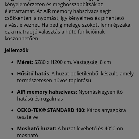
kényelemérzeten és meghosszabbítsák az
élettartamát. Az AIR memory habszivacs segít
csökkenteni a nyomást, így kényelmes és pihentető
alvást élvezhet. Ha pedig melege szokott lenni éjszaka,
ez a matrac jó választás a hűtő funkcióinak
köszönhetően.
Jellemzők
Méret:
SZ80 x H200 cm. Vastagság: 8 cm
Hűsítő hatás
: A huzat polietilénből készült, amely
természetesen hűvös tapintású
AIR memory habszivacs:
Nyomáskiegyenlítő
hatású és rugalmas
OEKO-TEX® STANDARD 100
: Káros anyagokra
Személyre szabott élményt nyújtunk
tesztelve
Mosható huzat:
A huzat levehető és 40°C-on
A JYSK-nél sütiket és mobilazonosítókat használunk a
mosható
weboldalunkon tett látogatások kellemes élményének