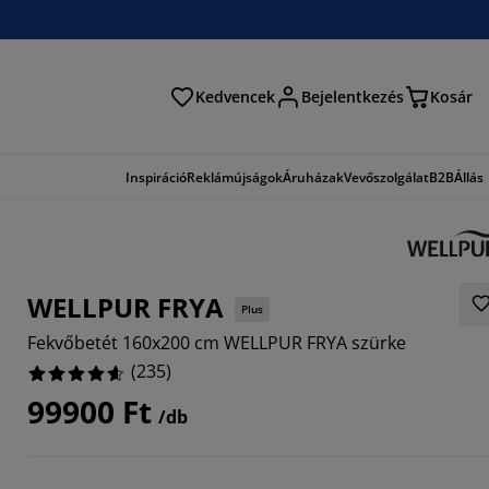
Kedvencek
Bejelentkezés
Kosár
és
Inspiráció
Reklámújságok
Áruházak
Vevőszolgálat
B2B
Állás
WELLPUR FRYA
Plus
Fekvőbetét 160x200 cm WELLPUR FRYA szürke
(
235
)
99900 Ft
/db
192%
2127%