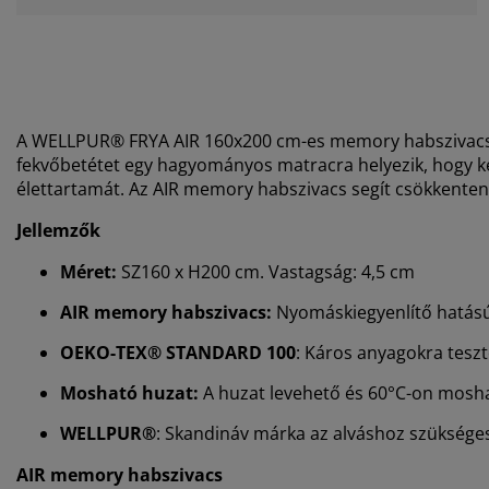
A WELLPUR® FRYA AIR 160x200 cm-es memory habszivacs f
fekvőbetétet egy hagyományos matracra helyezik, hogy 
élettartamát. Az AIR memory habszivacs segít csökkenteni
Jellemzők
Méret:
SZ160 x H200 cm. Vastagság: 4,5 cm
AIR memory habszivacs:
Nyomáskiegyenlítő hatás
OEKO-TEX® STANDARD 100
: Káros anyagokra teszt
Mosható huzat:
A huzat levehető és 60°C-on mosh
WELLPUR®
: Skandináv márka az alváshoz szükséges 
AIR memory habszivacs