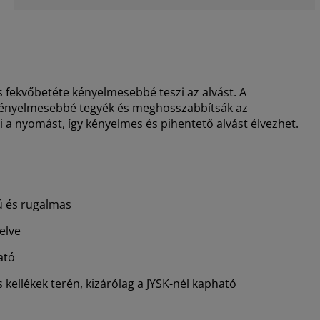
ekvőbetéte kényelmesebbé teszi az alvást. A
kényelmesebbé tegyék és meghosszabbítsák az
 a nyomást, így kényelmes és pihentető alvást élvezhet.
ú és rugalmas
elve
ató
kellékek terén, kizárólag a JYSK-nél kapható