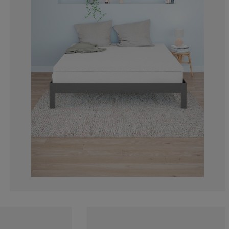
2.978723404255
2.127659574468
3.829787234042