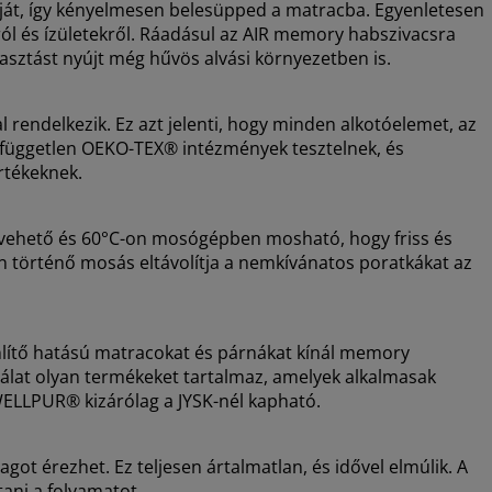
áját, így kényelmesen belesüpped a matracba. Egyenletesen
król és ízületekről. Ráadásul az AIR memory habszivacsra
asztást nyújt még hűvös alvási környezetben is.
endelkezik. Ez azt jelenti, hogy minden alkotóelemet, az
g, független OEKO-TEX® intézmények tesztelnek, és
rtékeknek.
levehető és 60°C-on mosógépben mosható, hogy friss és
 történő mosás eltávolítja a nemkívánatos poratkákat az
ítő hatású matracokat és párnákat kínál memory
ínálat olyan termékeket tartalmaz, amelyek alkalmasak
WELLPUR® kizárólag a JYSK-nél kapható.
got érezhet. Ez teljesen ártalmatlan, és idővel elmúlik. A
tani a folyamatot.