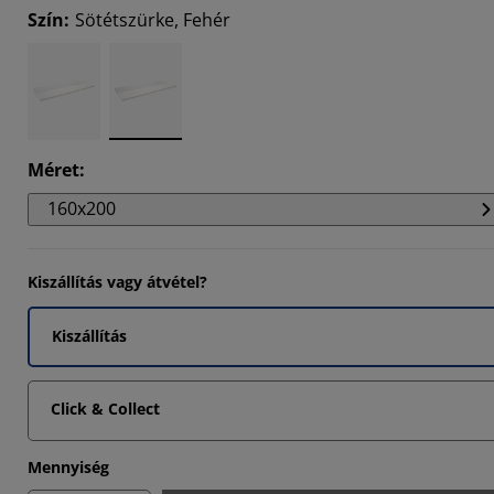
Szín
:
Sötétszürke, Fehér
3195%
085%
553%
Méret
:
160x200
Kiszállítás vagy átvétel?
Kiszállítás
Click & Collect
Mennyiség