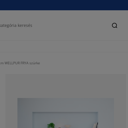
Keres
 cm WELLPUR FRYA szürke
77.87234042553
13.19148936170