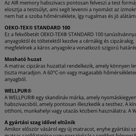
Az AIR memory habszivacs pontosan felveszi a test form
elosztja a testsúlyt, ami segít levenni a nyomást az izmo
nem hat a szoba hőmérséklete, így rugalmas és jó alátám
OEKO-TEX® STANDARD 100
Ez a fekvőbetét OEKO-TEX® STANDARD 100 tanúsítvánnyal r
anyagoktól és töltetektől kezdve a cérnákig és cipzáraki
megfelelnek a káros anyagokra vonatkozó szigorú határé
Mosható huzat
A matrac cipzáras huzattal rendelkezik, amely könnyen 
tiszta maradjon. A 60°C-on vagy magasabb hőmérsékleten
anyagból.
WELLPUR®
A WELLPUR® egy skandináv márka, amely nyomáskiegyenl
habszivacsból, amely pontosan illeszkedik a testhez. A k
otthoni, munkahelyi vagy utazás közbeni használatra. A 
A gyártási szag idővel eltűnik
Amikor először vásárol egy új matracot, enyhe gyártási sza
matrac szellőztetése vagy porszívózása segíthet felgyorsí