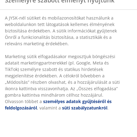
természetesen hűvös tapintású
A JYSK-nél sütiket és mobilazonosítókat használunk a
AIR memory habszivacs:
Nyomáskiegyenlítő
weboldalunkon tett látogatások kellemes élményének
hatású és rugalmas
biztosítása érdekében. A sütik információkat gyűjtenek
Önről a funkcionalitás biztosítása, a statisztikák és a
OEKO-TEX® STANDARD 100
: Káros anyagokra
releváns marketing érdekében.
tesztelve
Marketing sütik elfogadásakor megosztjuk böngészési
Mosható huzat:
A huzat levehető és 40°C-on
adatait marketingpartnerekkel (pl. Google, Meta és
mosható
TikTok) személyre szabott és statikus hirdetések
WELLPUR®
: Skandináv márka az alváshoz
megjelenítése érdekében. A célokról bővebben a
„Módosítás” részben olvashat, és a hozzájárulását a
szükséges kellékek terén, kizárólag a JYSK-nél
süti ikonra kattintva visszavonhatja. Az „Összes
kapható
elfogadása” gombra kattintva mindhárom célhoz
Hűsítő hatás
hozzájárul. Olvasson többet a
személyes adatok
A huzat polietilén szálakat tartalmaz, amelyek
gyűjtéséről és feldolgozásáról
, valamint a
süti
hatékonyan vezetik el a hőt, és ezáltal azonnali hűsítő
szabályzatunkról
.
hatást biztosítanak.
AIR memory habszivacs
Az AIR memory habszivacs pontosan felveszi a test