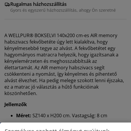
Rugalmas házhozszállítás
Gyors és egyszerű házhozszállítás, ahogy Ön szeretné
A WELLPUR® BOKSELVI 140x200 cm-es AIR memory
habszivacs fekvőbetéte úgy lett kialakítva, hogy
kényelmesebbé tegye az alvást. A fekvőbetétet egy
hagyományos matracra helyezik, hogy igazítsanak a
kényelemérzeten és meghosszabbítsák az
élettartamát. Az AIR memory habszivacs segít
csökkenteni a nyomást, így kényelmes és pihentető
alvást élvezhet. Ha pedig melege szokott lenni éjszaka,
ez a matrac jó választás a hűtő funkcióinak
köszönhetően.
Jellemzők
Méret:
SZ140 x H200 cm. Vastagság: 8 cm
Személyre szabott élményt nyújtunk
Hűsítő hatás
: A huzat polietilénből készült, amely