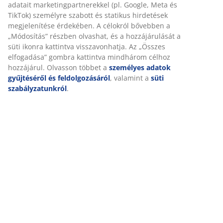
Személyre szabott élményt nyújtunk
Értékelések
(
51
)
A JYSK-nél sütiket és mobilazonosítókat használunk a
weboldalunkon tett látogatások kellemes élményének biztosítás
érdekében. A sütik információkat gyűjtenek Önről a
Kiszállítás
funkcionalitás biztosítása, a statisztikák és a releváns marketing
érdekében.
Marketing sütik elfogadásakor megosztjuk böngészési adatait
marketingpartnerekkel (pl. Google, Meta és TikTok) személyre
szabott és statikus hirdetések megjelenítése érdekében. A
célokról bővebben a „Módosítás” részben olvashat, és a
hozzájárulását a süti ikonra kattintva visszavonhatja. Az „Összes
elfogadása” gombra kattintva mindhárom célhoz hozzájárul.
Olvasson többet a
személyes adatok gyűjtéséről és
feldolgozásáról
, valamint a
süti szabályzatunkról
.