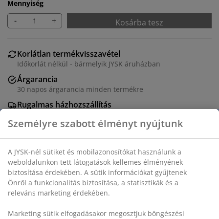
Mennyiség
-
+
Kosárba tesz
Korlátlan termékvisszavétel
Időkorlát nélkül - bármelyik JYSK áruházban
Árgarancia
30 napos árgarancia minden termékre
Rugalmas házhozszállítás
Gyors és egyszerű házhozszállítás, ahogy Ön szeretné
SKU: 1627402
Részletes Adatok