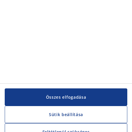
Kategóriák
Vevőszolgálat
Vevőszolgálat
JYSK
JYSK
KÖZPONTI IRODA
JYSK követése