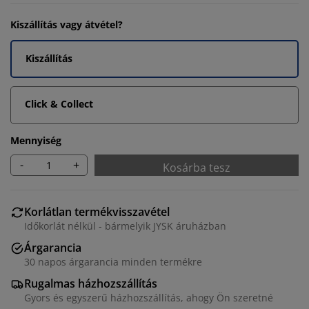
Kiszállítás vagy átvétel?
Kiszállítás
Click & Collect
Mennyiség
-
+
Kosárba tesz
Korlátlan termékvisszavétel
Időkorlát nélkül - bármelyik JYSK áruházban
Árgarancia
30 napos árgarancia minden termékre
Rugalmas házhozszállítás
Gyors és egyszerű házhozszállítás, ahogy Ön szeretné