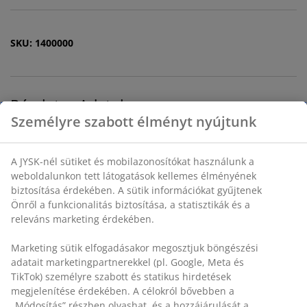
SKU: 1400000
Részletes Adatok
Értékelések
(
8
)
Kiszállítás