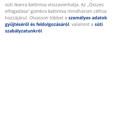
Értékelések
(
72
)
Kiszállítás
Személyre szabott élményt nyújtunk
A JYSK-nél sütiket és mobilazonosítókat használunk a weboldalu
látogatások kellemes élményének biztosítása érdekében. A sütik
gyűjtenek Önről a funkcionalitás biztosítása, a statisztikák és a 
marketing érdekében.
Marketing sütik elfogadásakor megosztjuk böngészési adatait