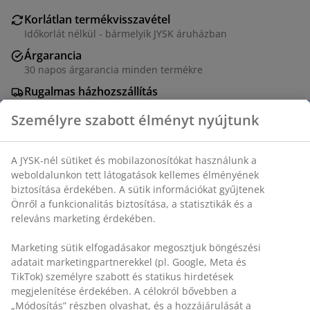
Korlátlan termékvisszavétel
Időkorlát nélkül - bármelyik JYSK áruházban
Árgarancia
30 napos árgarancia minden termékre
Rugalmas házhozszállítás
Gyors és egyszerű házhozszállítás, ahogy Ön szeretné
Dekor furnér. SZ41 x MA56 x MÉ48 cm
SKU: 3670444
Részletes Adatok