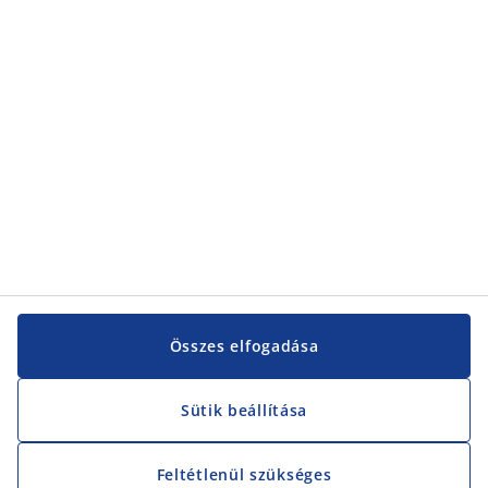
Kategóriák
Vevőszolgálat
Vevőszolgálat
JYSK
JYSK
KÖZPONTI IRODA
JYSK követése