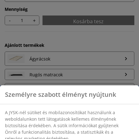
Mennyiség
-
+
Kosárba tesz
Ajánlott termékek
Ágyrácsok
Rugós matracok
Habszivacs matracok
Korlátlan termékvisszavétel
Időkorlát nélkül - bármelyik JYSK áruházban
Árgarancia