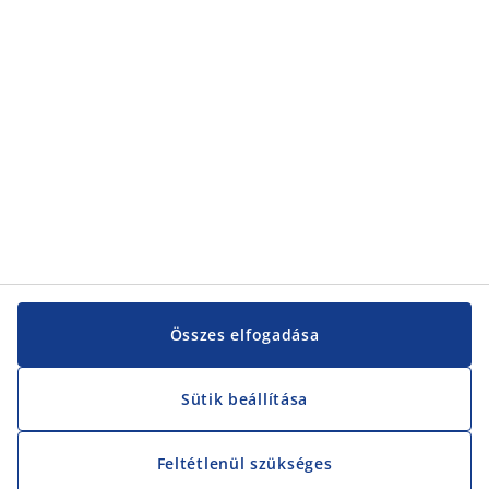
Vevőszolgálat
Vevőszolgálat
JYSK
JYSK
KÖZPONTI IRODA
JYSK követése