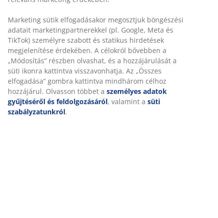
30 napos árgarancia minden termékre
Rugalmas házhozszállítás
Gyors és egyszerű házhozszállítás, ahogy Ön szeretné
Dekor furnér. Ágyneműtartóval. Rugós és habszivacs
matracokhoz. 90x200 cm-es méret. Ágyrács és matrac
nélkül. SZ99 x H205 x MA75 cm
SKU: 3680098
Összeszerelési útmutató
Részletes Adatok