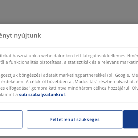
ényt nyújtunk
sítókat használunk a weboldalunkon tett látogatások kellemes élmé
ől a funkcionalitás biztosítása, a statisztikák és a releváns market
gosztjuk böngészési adatait marketingpartnerekkel (pl. Google, Met
 érdekében. A célokról bővebben a „Módosítás” részben olvashat, és
szes elfogadása” gombra kattintva mindhárom célhoz hozzájárul. O
valamint a
süti szabályzatunkról
.
Feltétlenül szükséges