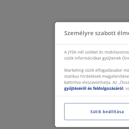
Személyre szabott élm
A JYSK-nél sütiket és mobilazono
sütik információkat gyűjtenek Önr
Marketing sütik elfogadásakor me
statikus hirdetések megjelenítése
kattintva visszavonhatja. Az „Ös
gyűjtéséről és feldolgozásáról
, 
Sütik beállítása