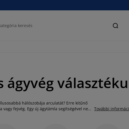
Keres
s ágyvég választék
lusosabbá hálószobája arculatát? Erre kitűnő
la vagy fejvég. Egy új ágytámla segítségével nem
További informác
anem kényelmesebbé is teheti az ágyban való
ületet. A JYSK fejvég kínálatában többféle dizájn
lyes kárpitozott modellek és franciaágy fejvég