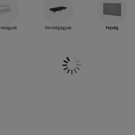
vagy a mögötte lévő falra kell szerelni. Egy
l pedig a falat is megvédheti a kopástól. Ha
esetleg tévézni, vagy egyszerűen csak relaxálni,
el egy hátpárnával kombinálva tökéletes alapot
rekágyak
Vendégágyak
Fejvég