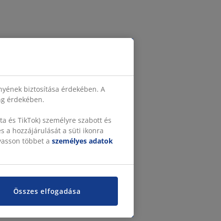
nyének biztosítása érdekében. A
ing érdekében.
a és TikTok) személyre szabott és
 a hozzájárulását a süti ikonra
lvasson többet a
személyes adatok
Összes elfogadása