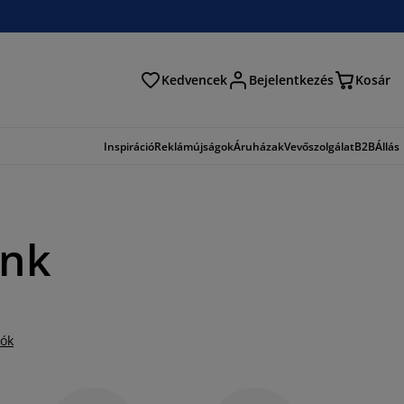
Kedvencek
Bejelentkezés
Kosár
és
Inspiráció
Reklámújságok
Áruházak
Vevőszolgálat
B2B
Állás
unk
iók